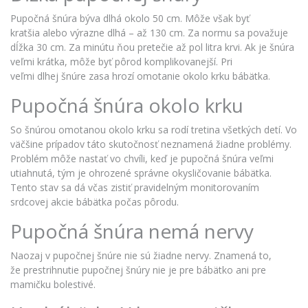
Pupočná šnúra býva dlhá okolo 50 cm. Môže však
byť
kratšia
alebo výrazne dlhá – až 130 cm. Za normu sa považuje
dĺžka 30 cm. Za minútu
ňou
pretečie až pol litra krvi. Ak je šnúra
veľmi krátka, môže byť pôrod komplikovanejší. Pri
veľmi
dlhej
šnúre zasa
hrozí
omotanie okolo krku bábätka.
Pupočná šnúra okolo krku
So šnúrou
omotanou
okolo krku sa rodí tretina všetkých detí. Vo
väčšine prípadov táto skutočnosť neznamená žiadne problémy.
Problém môže nastať vo chvíli, keď je pupočná šnúra veľmi
utiahnutá, tým je ohrozené správne okysličovanie bábätka.
Tento stav sa dá včas zistiť pravidelným monitorovaním
srdcovej akcie bábätka počas pôrodu.
Pupočná šnúra nemá nervy
Naozaj v pupočnej šnúre nie sú žiadne nervy. Znamená to,
že
prestrihnutie
pupočnej šnúry nie je pre bábätko ani pre
mamičku bolestivé.