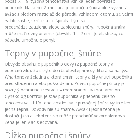
počas 7. – 9. týždňa tehotenstva vzniká jeden povrazec –
pupočník. Na konci 2. mesiaca je pupočná šnúra plne vyvinutá,
avšak s plodom rastie až do pôrodu.
Vzhľadom k tomu
, že veľmi
rýchlo rastie, skrúti sa do špirály. Tým sa
predchádza
zauzleniu
alebo
zapleteniu
šnúry. Pupočná šnúra
môže mať rôzny priemer (obvykle 1 – 2 cm). Je elastická, čo
bábätku umožňuje pohyb.
Tepny v pupočnej šnúre
Obvykle obsahuje pupočník 3 cievy (2
pupočné
tepny a 1
pupočnú žilu). Sú skryté do rôsolovitej hmoty, ktorá sa nazýva
Whartonova želatína a ktorá chráni tepny a žily vnútri pupočníka
pred stlačením alebo poškodením. Povrch pupočnej šnúry je
pokrytý ochrannou vrstvou – membránou
zvanou
amnión.
Gynekológ kontroluje stav pupočníka v priebehu celého
tehotenstva. U 1% tehotenstiev sa v pupočnej šnúre vyvinie len
jedna tepna. Dôvody nie sú známe. Avšak i jedna tepna je
dostačujúca a tehotenstvo môže prebehnúť bezproblémovo.
Žena je len viac sledovaná.
Dĺžka pupočnej šnúry