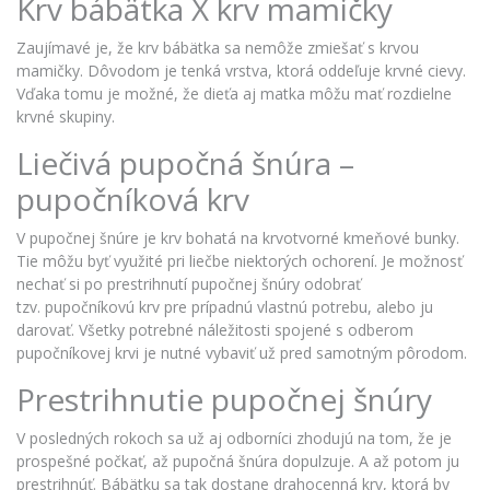
Krv bábätka X krv mamičky
Zaujímavé je, že krv bábätka sa nemôže zmiešať s krvou
mamičky. Dôvodom je tenká vrstva,
ktorá
oddeľuje krvné cievy.
Vďaka tomu je možné, že dieťa aj matka môžu mať rozdielne
krvné skupiny.
Liečivá pupočná šnúra –
pupočníková krv
V pupočnej šnúre je krv bohatá na krvotvorné kmeňové bunky.
Tie môžu byť využité pri liečbe niektorých ochorení. Je možnosť
nechať si po prestrihnutí pupočnej šnúry odobrať
tzv.
pupočníkovú
krv pre prípadnú vlastnú potrebu, alebo ju
darovať. Všetky potrebné náležitosti spojené s odberom
pupočníkovej krvi je nutné vybaviť už pred samotným pôrodom.
Prestrihnutie pupočnej šnúry
V posledných rokoch sa už aj odborníci zhodujú na tom, že je
prospešné počkať, až pupočná šnúra dopulzuje. A až potom ju
prestrihnúť. Bábätku sa tak dostane drahocenná krv, ktorá by