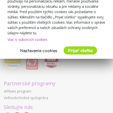
používajú na personalizáciu reklám, meranie používania
O predajcovi
stránky, personalizáciu obsahu a pre reklamy a sociálne
médiá. Pred použitím týchto cookies vás požiadame o
Mimulo.sk
súhlas. Kliknutím na tlačidlo „Prijať všetko“ vyjadrujete svoj
Obchodné podmienky
súhlas s použitím všetkých cookies. Viac informácií o správe
vašich preferencií a našich zásadách ochrany osobných
Ochrana osobných údajov GDPR
údajov nájdete tu.
Kontakty
Viac o súboroch cookies
Spolupracujeme
Hodnotenie zákazníkov
Nastavenie cookies
Prijať všetko
Partnerské programy
Affiliate program
Veľkoobchodná spolupráca
Sledujte nás