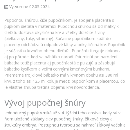
Vytvorené 02.05.2024
Pupočnou šnúrou, čiže pupočníkom, je spojená placenta s
pupkom dieťaťa v maternici. Pupočnou šnúrou sa od matky k
dieťaťu dostáva okysličená krv a všetky dôležité živiny
(bielkoviny, tuky, vitamíny). Súčasne pupočníkom späť do
placenty odchádzajú odpadové látky a odkysličená krv. Pupočník
je súčasťou krvného obehu dieťaťa. Pupočník funguje dokonca
aj po pôrode, keď sa bábätko narodí. Pár minút po narodení
bábätka totiž placenta aj pupočník stále pulzujú a zásobujú
bábätko kyslíkom a veľmi cennými kmeňovými bunkami.
Priemerné trojkilové bábätko má v krvnom obehu asi 380 ml
krvi, z toho asi 125 ml koluje medzi pupočníkom a placentou, čo
je vlastne zhruba tretina objemu krvi novorodenca.
Vývoj pupočnej šnúry
Jednoduchý pupok vzniká už v 4. týždni tehotenstva, kedy sú v
ňom uložené základy ciev pupočnej šnúry,
žĺtkové
cievy a
štruktúry
embrya
. Postupnou tvorbou sa nahradí žĺtkový vačok a