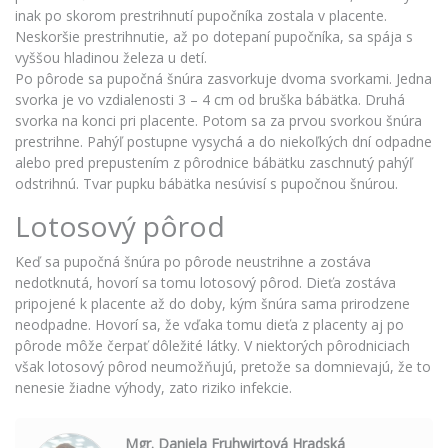
inak po skorom prestrihnutí pupočníka zostala v placente.
Neskoršie prestrihnutie, až po
dotepaní
pupočníka, sa spája s
vyššou hladinou železa u detí.
Po pôrode sa pupočná šnúra zasvorkuje dvoma svorkami. Jedna
svorka je vo vzdialenosti 3 – 4 cm od bruška bábätka. Druhá
svorka na konci
pri
placente
. Potom sa za
prvou
svorkou šnúra
prestrihne. Pahýľ postupne vysychá a do niekoľkých dní odpadne
alebo pred prepustením z pôrodnice bábätku zaschnutý pahýľ
odstrihnú. Tvar pupku bábätka nesúvisí s pupočnou šnúrou.
Lotosový pôrod
Keď sa pupočná šnúra po pôrode
neustrihne
a zostáva
nedotknutá, hovorí sa tomu lotosový pôrod. Dieťa zostáva
pripojené k placente až do doby, kým šnúra sama prirodzene
neodpadne. Hovorí sa, že vďaka tomu dieťa z placenty aj po
pôrode môže čerpať dôležité látky. V niektorých pôrodniciach
však lotosový pôrod neumožňujú, pretože sa domnievajú, že to
nenesie žiadne výhody, zato riziko infekcie.
Mgr. Daniela Fruhwirtová Hradská