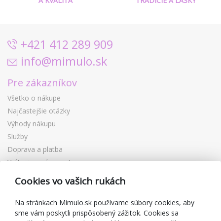
A KVALITA
TRADÍCIE A LÁSKY
+421 412 289 909
info@mimulo.sk
Pre zákazníkov
Všetko o nákupe
Najčastejšie otázky
Výhody nákupu
Služby
Doprava a platba
Vrátenie a výmena tovaru
Reklamácia
Cookies vo vašich rukách
Darčekové poukážky
Zľavové kupóny
Na stránkach Mimulo.sk používame súbory cookies, aby
sme vám poskytli prispôsobený zážitok. Cookies sa
Blog