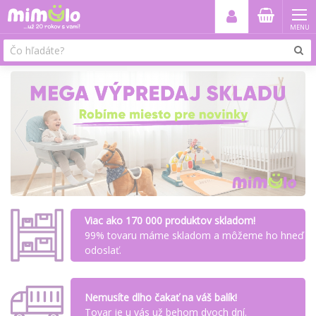
MENU
Viac ako 170 000 produktov skladom!
99% tovaru máme skladom a môžeme ho hneď
odoslať.
Nemusíte dlho čakať na váš balík!
Tovar je u vás už behom dvoch dní.