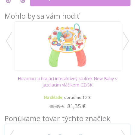
Mohlo by sa vám hodiť
Hovoriaci a hrajúci interaktívný stolček New Baby s
Ac
jazdiacim vláčikom CZ/SK
Na sklade
doručíme
10
.
8
.
81,35 €
90,39 €
Ponúkame tovar týchto značiek