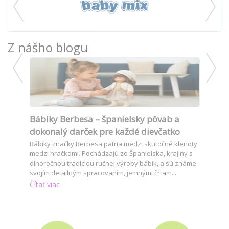
Z nášho blogu
Bábiky Berbesa – španielsky pôvab a
Ako v
dokonalý darček pre každé dievčatko
pre d
ekedy
Bábiky značky Berbesa patria medzi skutočné klenoty
Hľadát
ch
medzi hračkami. Pochádzajú zo Španielska, krajiny s
vybrať
. Je
dlhoročnou tradíciou ručnej výroby bábik, a sú známe
Kvalit
 ...
svojím detailným spracovaním, jemnými črtam...
Čítať v
Čítať viac