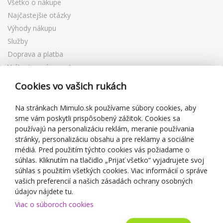
Všetko o nákupe
Najčastejšie otázky
Výhody nákupu
Služby
Doprava a platba
Vrátenie a výmena tovaru
Reklamácia
Cookies vo vašich rukách
Darčekové poukážky
Zľavové kupóny
Na stránkach Mimulo.sk používame súbory cookies, aby
sme vám poskytli prispôsobený zážitok. Cookies sa
Blog
používajú na personalizáciu reklám, meranie používania
O predajcovi
stránky, personalizáciu obsahu a pre reklamy a sociálne
médiá. Pred použitím týchto cookies vás požiadame o
Mimulo.sk
súhlas. Kliknutím na tlačidlo „Prijať všetko“ vyjadrujete svoj
Obchodné podmienky
súhlas s použitím všetkých cookies. Viac informácií o správe
vašich preferencií a našich zásadách ochrany osobných
Ochrana osobných údajov GDPR
údajov nájdete tu.
Kontakty
Viac o súboroch cookies
Spolupracujeme
Hodnotenie zákazníkov