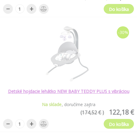
−
+
Do košíka
-30%
Detské hojdacie lehátko NEW BABY TEDDY PLUS s vibráciou
Na sklade
doručíme zajtra
122,18 €
(174,52 € )
−
+
Do košíka