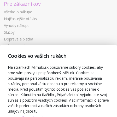
Pre zákazníkov
Všetko o nákupe
Najčastejšie otázky
Výhody nákupu
Služby
Doprava a platba
Vrátenie a výmena tovaru
Reklamácia
Cookies vo vašich rukách
Darčekové poukážky
Zľavové kupóny
Na stránkach Mimulo.sk používame súbory cookies, aby
sme vám poskytli prispôsobený zážitok. Cookies sa
Blog
používajú na personalizáciu reklám, meranie používania
O predajcovi
stránky, personalizáciu obsahu a pre reklamy a sociálne
médiá. Pred použitím týchto cookies vás požiadame o
Mimulo.sk
súhlas. Kliknutím na tlačidlo „Prijať všetko“ vyjadrujete svoj
Obchodné podmienky
súhlas s použitím všetkých cookies. Viac informácií o správe
vašich preferencií a našich zásadách ochrany osobných
Ochrana osobných údajov GDPR
údajov nájdete tu.
Kontakty