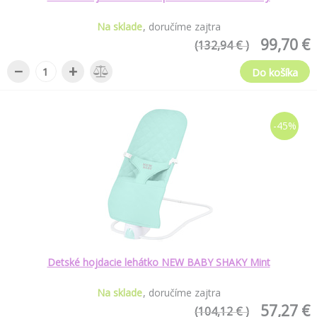
Na sklade
doručíme zajtra
99,70 €
(132,94 € )
−
+
Do košíka
-45%
Detské hojdacie lehátko NEW BABY SHAKY Mint
Na sklade
doručíme zajtra
57,27 €
(104,12 € )