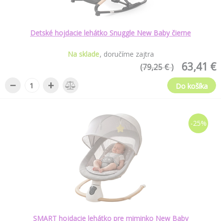
Detské hojdacie lehátko Snuggle New Baby čierne
Na sklade
doručíme zajtra
63,41 €
(79,25 € )
−
+
Do košíka
-25%
SMART hojdacie lehátko pre miminko New Baby