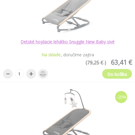
Detské hojdacie lehátko Snuggle New Baby sivé
Na sklade
doručíme zajtra
63,41 €
(79,25 € )
−
+
Do košíka
-20%