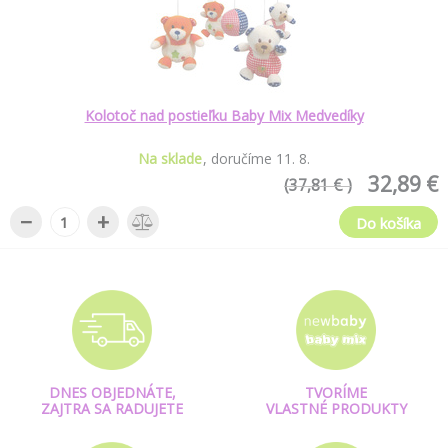
Kolotoč nad postieľku Baby Mix Medvedíky
Na sklade
doručíme
11
.
8
.
32,89 €
(37,81 € )
−
+
Do košíka
DNES OBJEDNÁTE,
TVORÍME
ZAJTRA SA RADUJETE
VLASTNÉ PRODUKTY