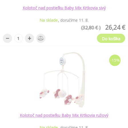
Kolotoč nad postieľku Baby Mix Krtkovia sivý
Na sklade
doručíme
11
.
8
.
26,24 €
(32,80 € )
−
+
Do košíka
-15%
Kolotoč nad postieľku Baby Mix Krtkovia ružový
Na sklade
doručíme
11
.
8
.