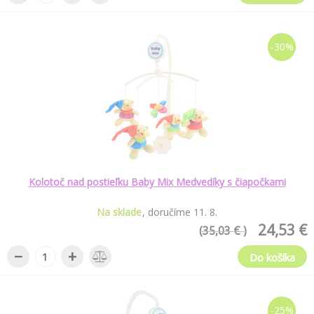
-30%
Kolotoč nad postieľku Baby Mix Medvedíky s čiapočkami
Na sklade
doručíme
11
.
8
.
24,53 €
(35,03 € )
−
+
Do košíka
-25%