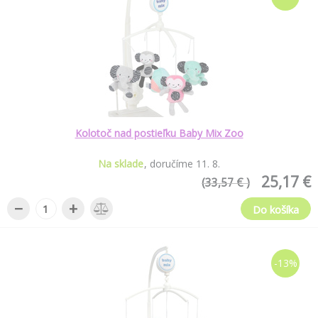
Kolotoč nad postieľku Baby Mix Zoo
Na sklade
doručíme
11
.
8
.
25,17 €
(33,57 € )
−
+
Do košíka
-13%