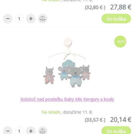
27,88 €
(32,80 € )
−
+
Do košíka
-40%
Kolotoč nad postieľku Baby Mix Kengury a koaly
Na sklade
doručíme
11
.
8
.
20,14 €
(33,57 € )
−
+
Do košíka