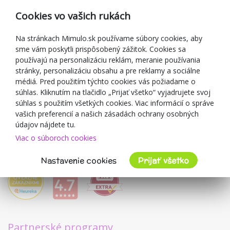
Reklamácia
Cookies vo vašich rukách
Darčekové poukážky
Zľavové kupóny
Na stránkach Mimulo.sk používame súbory cookies, aby
sme vám poskytli prispôsobený zážitok. Cookies sa
Blog
používajú na personalizáciu reklám, meranie používania
O predajcovi
stránky, personalizáciu obsahu a pre reklamy a sociálne
médiá. Pred použitím týchto cookies vás požiadame o
Mimulo.sk
súhlas. Kliknutím na tlačidlo „Prijať všetko“ vyjadrujete svoj
Obchodné podmienky
súhlas s použitím všetkých cookies. Viac informácií o správe
vašich preferencií a našich zásadách ochrany osobných
Ochrana osobných údajov GDPR
údajov nájdete tu.
Kontakty
Viac o súboroch cookies
Spolupracujeme
Hodnotenie zákazníkov
Nastavenie cookies
Prijať všetko
Partnerské programy