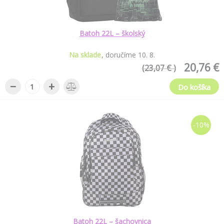
Batoh 22L – školský
Na sklade
doručíme
10
.
8
.
20,76 €
(23,07 € )
−
+
Do košíka
-10%
Batoh 22L – šachovnica