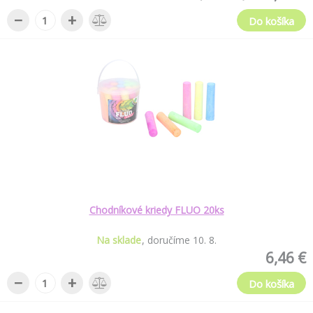
−
+
Do košíka
Chodníkové kriedy FLUO 20ks
Na sklade
doručíme
10
.
8
.
6,46 €
−
+
Do košíka