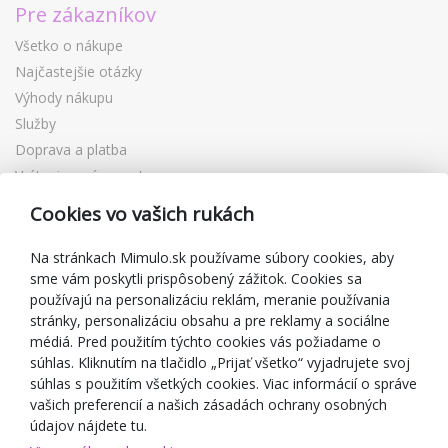
Pre zákazníkov
Všetko o nákupe
Najčastejšie otázky
Výhody nákupu
Služby
Doprava a platba
Vrátenie a výmena tovaru
Reklamácia
Cookies vo vašich rukách
Darčekové poukážky
Zľavové kupóny
Na stránkach Mimulo.sk používame súbory cookies, aby
sme vám poskytli prispôsobený zážitok. Cookies sa
Blog
používajú na personalizáciu reklám, meranie používania
O predajcovi
stránky, personalizáciu obsahu a pre reklamy a sociálne
médiá. Pred použitím týchto cookies vás požiadame o
Mimulo.sk
súhlas. Kliknutím na tlačidlo „Prijať všetko“ vyjadrujete svoj
Obchodné podmienky
súhlas s použitím všetkých cookies. Viac informácií o správe
vašich preferencií a našich zásadách ochrany osobných
Ochrana osobných údajov GDPR
údajov nájdete tu.
Kontakty