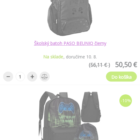
Školský batoh PASO BEUNIQ čierny
Na sklade
doručíme
10
.
8
.
50,50 €
(56,11 € )
−
+
Do košíka
-10%