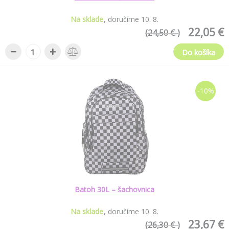
Na sklade
doručíme
10
.
8
.
22,05 €
(24,50 € )
−
+
Do košíka
-10%
Batoh 30L – šachovnica
Na sklade
doručíme
10
.
8
.
23,67 €
(26,30 € )