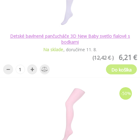
Detské bavlnené pančucháče 3D New Baby svetlo fialové s
bodkami
Na sklade
doručíme
11
.
8
.
6,21 €
(12,42 € )
−
+
Do košíka
-50%