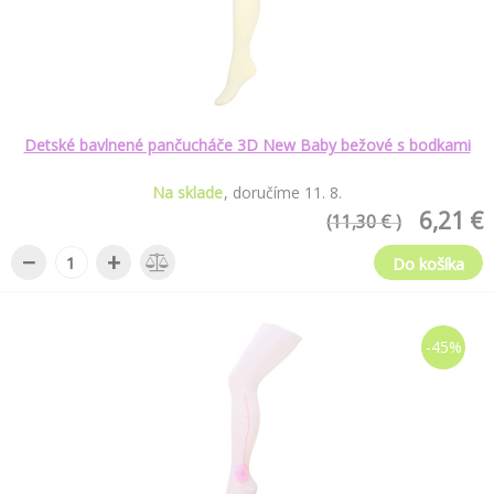
Detské bavlnené pančucháče 3D New Baby bežové s bodkami
Na sklade
doručíme
11
.
8
.
6,21 €
(11,30 € )
−
+
Do košíka
-45%