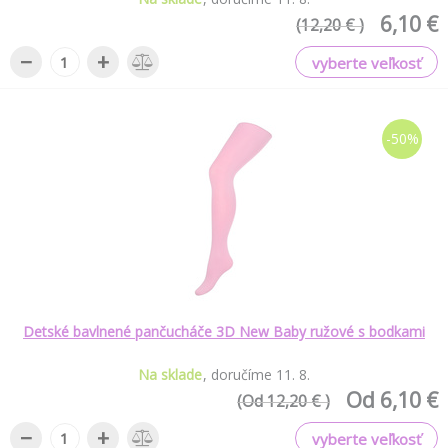
6,10 €
(12,20 € )
−
+
vyberte veľkosť
-50%
Detské bavlnené pančucháče 3D New Baby ružové s bodkami
Na sklade
doručíme
11
.
8
.
Od 6,10 €
(Od 12,20 € )
−
+
vyberte veľkosť