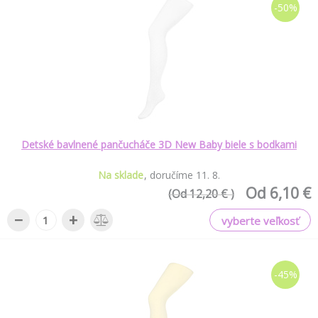
-50%
Detské bavlnené pančucháče 3D New Baby biele s bodkami
Na sklade
doručíme
11
.
8
.
Od 6,10 €
(Od 12,20 € )
−
+
vyberte veľkosť
-45%