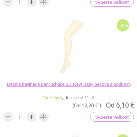
−
+
vyberte veľkosť
-50%
Detské bavlnené pančucháče 3D New Baby bežové s bodkami
Na sklade
doručíme
11
.
8
.
Od 6,10 €
(Od 12,20 € )
−
+
vyberte veľkosť