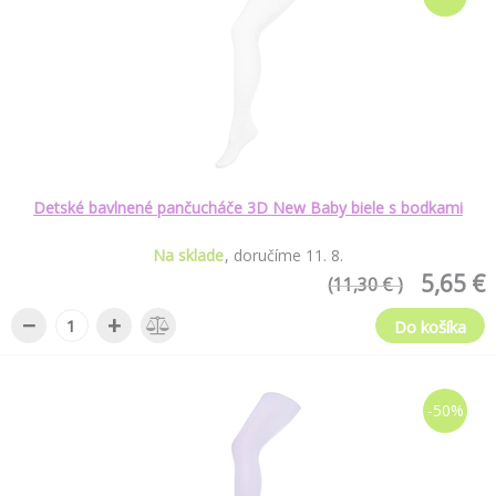
Detské bavlnené pančucháče 3D New Baby biele s bodkami
Na sklade
doručíme
11
.
8
.
5,65 €
(11,30 € )
−
+
Do košíka
-50%