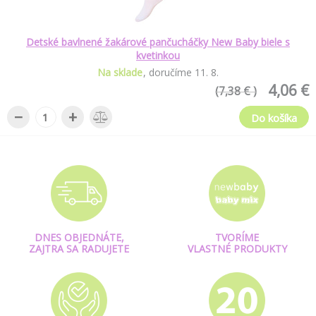
Detské bavlnené žakárové pančucháčky New Baby biele s
kvetinkou
Na sklade
doručíme
11
.
8
.
4,06 €
(7,38 € )
−
+
Do košíka
DNES OBJEDNÁTE,
TVORÍME
ZAJTRA SA RADUJETE
VLASTNÉ PRODUKTY