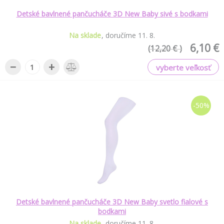
Detské bavlnené pančucháče 3D New Baby sivé s bodkami
Na sklade
doručíme
11
.
8
.
6,10 €
(12,20 € )
−
+
vyberte veľkosť
-50%
Detské bavlnené pančucháče 3D New Baby svetlo fialové s
bodkami
Na sklade
doručíme
11
.
8
.