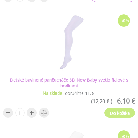
-50%
Detské bavlnené pančucháče 3D New Baby svetlo fialové s
bodkami
Na sklade
doručíme
11
.
8
.
6,10 €
(12,20 € )
−
+
Do košíka
-50%