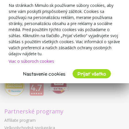
Zľavové kupóny
Na stránkach Mimulo.sk používame súbory cookies, aby
sme vám poskytli prispôsobený zážitok. Cookies sa
Blog
používajú na personalizáciu reklám, meranie používania
O predajcovi
stránky, personalizáciu obsahu a pre reklamy a sociálne
médiá. Pred použitím týchto cookies vás požiadame o
Mimulo.sk
súhlas. Kliknutím na tlačidlo „Prijať všetko“ vyjadrujete svoj
Obchodné podmienky
súhlas s použitím všetkých cookies. Viac informácií o správe
vašich preferencií a našich zásadách ochrany osobných
Ochrana osobných údajov GDPR
údajov nájdete tu.
Kontakty
Viac o súboroch cookies
Spolupracujeme
Hodnotenie zákazníkov
Nastavenie cookies
Prijať všetko
Partnerské programy
Affiliate program
Veľkoobchodná spolupráca