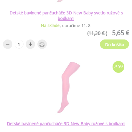
Detské bavlnené pančucháče 3D New Baby svetlo ružové s
bodkami
Na sklade
doručíme
11
.
8
.
5,65 €
(11,30 € )
−
+
Do košíka
-50%
Detské bavlnené pančucháče 3D New Baby ružové s bodkami