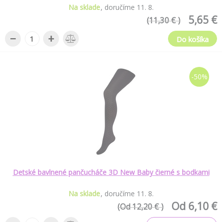
Na sklade
doručíme
11
.
8
.
5,65 €
(11,30 € )
−
+
Do košíka
-50%
Detské bavlnené pančucháče 3D New Baby čierné s bodkami
Na sklade
doručíme
11
.
8
.
Od 6,10 €
(Od 12,20 € )