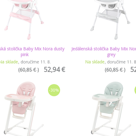
ská stolička Baby Mix Nora dusty
Jedálenská stolička Baby Mix No
pink
grey
Na sklade
doručíme
11
.
8
.
Na sklade
doručíme
11
.
52,94 €
5
(60,85 € )
(60,85 € )
-30%