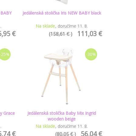
W BABY
Jedálenská stolička Iris NEW BABY black
8
.
Na sklade
doručíme
11
.
8
.
5,95 €
111,03 €
(158,61 € )
-25%
-30%
by Grace
Jedálenská stolička Baby Mix Ingrid
wooden beige
8
.
Na sklade
doručíme
11
.
8
.
6,74 €
56,04 €
(80,05 € )