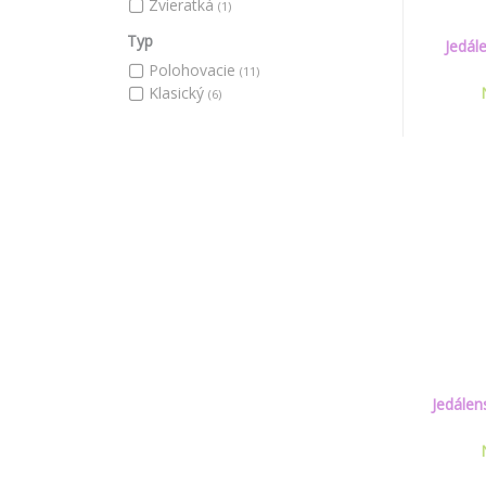
Zvieratká
(1)
Typ
Jedál
Polohovacie
(11)
Klasický
(6)
Jedálen