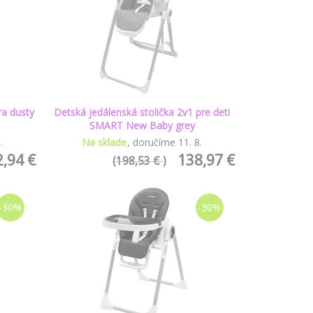
ra dusty
Detská jedálenská stolička 2v1 pre deti
SMART New Baby grey
8
.
Na sklade
doručíme
11
.
8
.
2,94 €
138,97 €
(198,53 € )
-30%
-30%