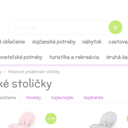
é oblečenie
dojčenské potreby
nábytok
cestova
ovateľské potreby
turistika a rekreácia
druhá š
ky
Plastové jedálenské stoličky
é stoličky
orúčame
Novinky
Najlacnejšie
Najdrahšie
-13%