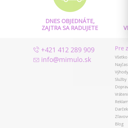
DNES OBJEDNÁTE,
ZAJTRA SA RADUJETE
V
Pre 
+421 412 289 909
Všetko
info@mimulo.sk
Najčas
Výhody
Služby
Doprav
Vráten
Reklam
Darček
Zľavov
Blog