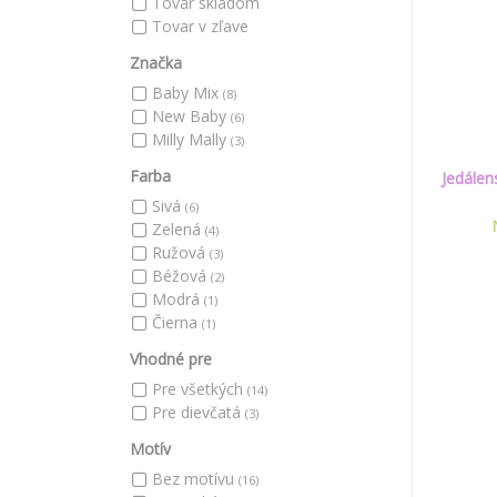
Tovar skladom
Tovar v zľave
Značka
Baby Mix
(8)
New Baby
(6)
Milly Mally
(3)
Farba
Jedálen
Sivá
(6)
Zelená
(4)
Ružová
(3)
Béžová
(2)
Modrá
(1)
Čierna
(1)
Vhodné pre
Pre všetkých
(14)
Pre dievčatá
(3)
Motív
Bez motívu
(16)