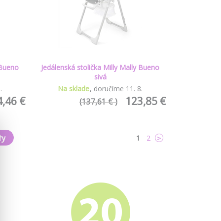
 Bueno
Jedálenská stolička Milly Mally Bueno
sivá
8
.
Na sklade
doručíme
11
.
8
.
,46 €
123,85 €
(137,61 € )
ty
1
2
>