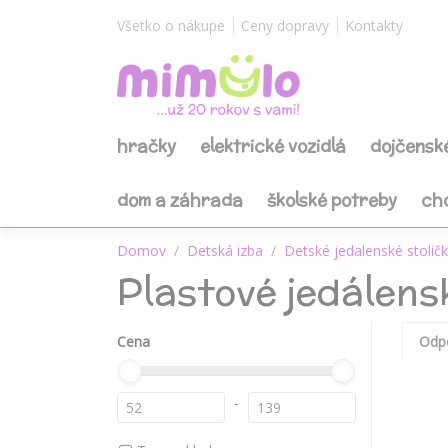
Všetko o nákupe
Ceny dopravy
Kontakty
hračky
elektrické vozidlá
dojčensk
dom a záhrada
školské potreby
ch
Domov
Detská izba
Detské jedalenské stolič
Plastové jedálensk
Cena
Odp
-