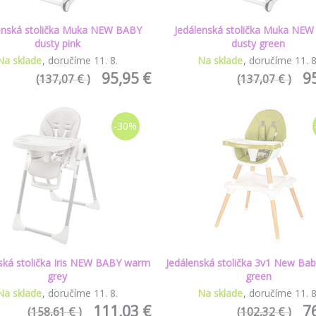
enská stolička Muka NEW BABY
Jedálenská stolička Muka NE
dusty pink
dusty green
Na sklade
doručíme
11
.
8
.
Na sklade
doručíme
11
.
95,95 €
9
(137,07 € )
(137,07 € )
-30%
ská stolička Iris NEW BABY warm
Jedálenská stolička 3v1 New Ba
grey
green
Na sklade
doručíme
11
.
8
.
Na sklade
doručíme
11
.
111,03 €
7
(158,61 € )
(102,32 € )