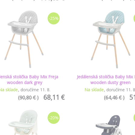
-25%
lenská stolička Baby Mix Freja
Jedálenská stolička Baby Mix 
wooden dark grey
wooden dusty green
Na sklade
doručíme
11
.
8
.
Na sklade
doručíme
11
.
68,11 €
5
(90,80 € )
(64,46 € )
-20%