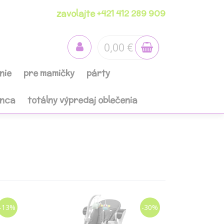
zavolajte +421 412 289 909
0,00 €
nie
pre mamičky
párty
anca
totálny výpredaj oblečenia
-13%
-30%