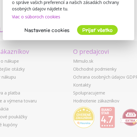
o správe vašich preferencií a našich zásadách ochrany
osobných údajov nájdete tu.
Viac o súboroch cookies
TVORÍME
BEZPEČNOSŤ
LASTNÉ PRODUKTY
A KVALITA
Nastavenie cookies
Prijať všetko
zákazníkov
O predajcovi
 o nákupe
Mimulo.sk
tejšie otázky
Obchodné podmienky
 nákupu
Ochrana osobných údajov GDP
Kontakty
a a platba
Spolupracujeme
ie a výmena tovaru
Hodnotenie zákazníkov
ácia
ové poukážky
é kupóny