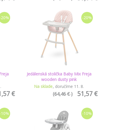
-20%
-20%
Freja
Jedálenská stolička Baby Mix Freja
wooden dusty pink
8
.
Na sklade
doručíme
11
.
8
.
1,57 €
51,57 €
(64,46 € )
-10%
-10%