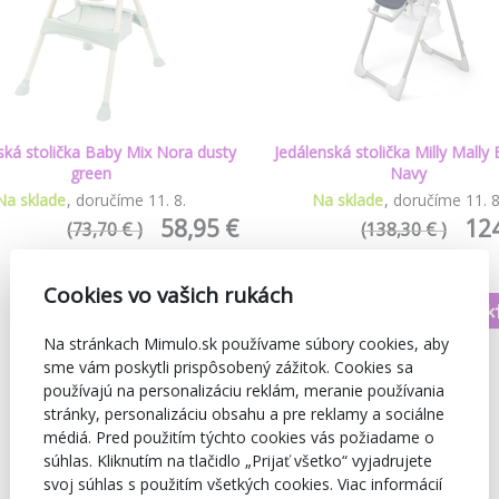
ská stolička Baby Mix Nora dusty
Jedálenská stolička Milly Mally
green
Navy
Na sklade
doručíme
11
.
8
.
Na sklade
doručíme
11
.
58,95 €
124
(73,70 € )
(138,30 € )
Cookies vo vašich rukách
Načítať ďalšie produk
Na stránkach Mimulo.sk používame súbory cookies, aby
sme vám poskytli prispôsobený zážitok. Cookies sa
používajú na personalizáciu reklám, meranie používania
stránky, personalizáciu obsahu a pre reklamy a sociálne
médiá. Pred použitím týchto cookies vás požiadame o
súhlas. Kliknutím na tlačidlo „Prijať všetko“ vyjadrujete
svoj súhlas s použitím všetkých cookies. Viac informácií