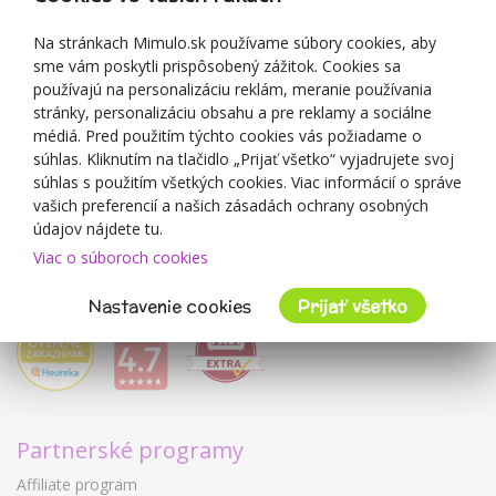
Darčekové poukážky
Zľavové kupóny
Na stránkach Mimulo.sk používame súbory cookies, aby
sme vám poskytli prispôsobený zážitok. Cookies sa
Blog
používajú na personalizáciu reklám, meranie používania
O predajcovi
stránky, personalizáciu obsahu a pre reklamy a sociálne
médiá. Pred použitím týchto cookies vás požiadame o
Mimulo.sk
súhlas. Kliknutím na tlačidlo „Prijať všetko“ vyjadrujete svoj
Obchodné podmienky
súhlas s použitím všetkých cookies. Viac informácií o správe
vašich preferencií a našich zásadách ochrany osobných
Ochrana osobných údajov GDPR
údajov nájdete tu.
Kontakty
Viac o súboroch cookies
Spolupracujeme
Hodnotenie zákazníkov
Nastavenie cookies
Prijať všetko
Partnerské programy
Affiliate program