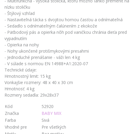
- Multifunkčná - vysoká stolička, ktorú možno ľahko premeniť na
nízku stoličku
- Štýlový vzhľad
- Nastaviteľná tácka s dvojitou hornou časťou a odnímateľná
- Sedadlo s odnímateľným čalúnením z ekokože
- Päťbodový pás a opierka nôh pod vaničkou chránia dieťa pred
vypadnutím
- Opierka na nohy
- Nohy ukončené protišmykovými presahmi
- Jednoduché prenášanie - váži len 4 kg
- V súlade s normou EN 14988+A1:2020-07
Technické údaje:
Hmotnostný limit: 15 kg
Vonkajšie rozmery: 48 x 40 x 30 cm
Hmotnosť: 4 kg
Rozmery sedadla: 29x28x37
Kód
52920
Značka
BABY MIX
Farba
Sivá
Vhodné pre
Pre všetkých
Motív
Bez motívu