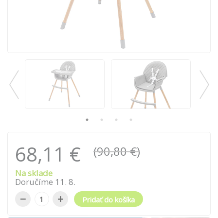
68,11 €
(90,80 €)
Na sklade
Doručíme
11
.
8
.
−
+
Pridať do košíka