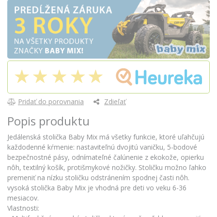
Pridať do porovnania
Zdieľať
Popis produktu
Jedálenská stolička Baby Mix má všetky funkcie, ktoré uľahčujú
každodenné kŕmenie: nastaviteľnú dvojitú vaničku, 5-bodové
bezpečnostné pásy, odnímateľné čalúnenie z ekokože, opierku
nôh, textilný košík, protišmykové nožičky. Stoličku možno ľahko
premeniť na nízku stoličku odstránením spodnej časti nôh.
vysoká stolička Baby Mix je vhodná pre deti vo veku 6-36
mesiacov.
Vlastnosti: