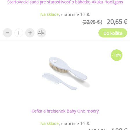
Štartovacia sada pre starostlivosť o bábätko Akuku Hooligans
Na sklade
doručíme
10
.
8
.
20,65 €
(22,95 € )
−
+
Do košíka
-10%
Kefka a hrebienok Baby Ono modrý
Na sklade
doručíme
10
.
8
.