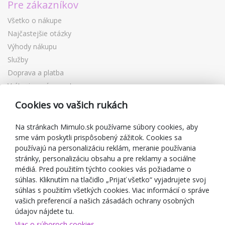
Pre zákazníkov
Všetko o nákupe
Najčastejšie otázky
Výhody nákupu
Služby
Doprava a platba
Vrátenie a výmena tovaru
Reklamácia
Cookies vo vašich rukách
Darčekové poukážky
Zľavové kupóny
Na stránkach Mimulo.sk používame súbory cookies, aby
sme vám poskytli prispôsobený zážitok. Cookies sa
Blog
používajú na personalizáciu reklám, meranie používania
O predajcovi
stránky, personalizáciu obsahu a pre reklamy a sociálne
médiá. Pred použitím týchto cookies vás požiadame o
Mimulo.sk
súhlas. Kliknutím na tlačidlo „Prijať všetko“ vyjadrujete svoj
Obchodné podmienky
súhlas s použitím všetkých cookies. Viac informácií o správe
vašich preferencií a našich zásadách ochrany osobných
Ochrana osobných údajov GDPR
údajov nájdete tu.
Kontakty
Viac o súboroch cookies