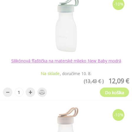
-10%
Silikónová fľaštička na materské mlieko New Baby modrá
Na sklade
doručíme
10
.
8
.
12,09 €
(13,43 € )
−
+
Do košíka
-10%