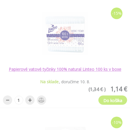
-15%
Papierové vatové tyčinky 100% natural Linteo 100 ks v boxe
Na sklade
doručíme
10
.
8
.
1,14 €
(1,34 € )
−
+
Do košíka
-10%