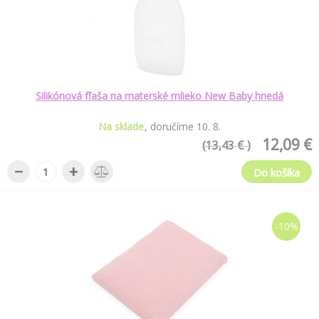
Silikónová fľaša na materské mlieko New Baby hnedá
Na sklade
doručíme
10
.
8
.
12,09 €
(13,43 € )
−
+
Do košíka
-10%