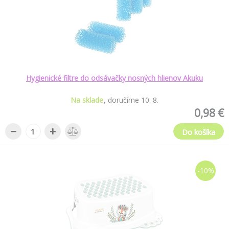
Hygienické filtre do odsávačky nosných hlienov Akuku
Na sklade
doručíme
10
.
8
.
0,98 €
−
+
Do košíka
-10%