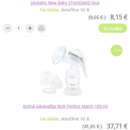
peckami New Baby STANDARD blue
Na sklade
doručíme
10
.
8
.
8,15 €
(9,05 € )
−
+
Do košíka
-10%
Ručná odsávačka NUK Perfect Match 150 ml
Na sklade
doručíme
10
.
8
.
37,71 €
(41,91 € )