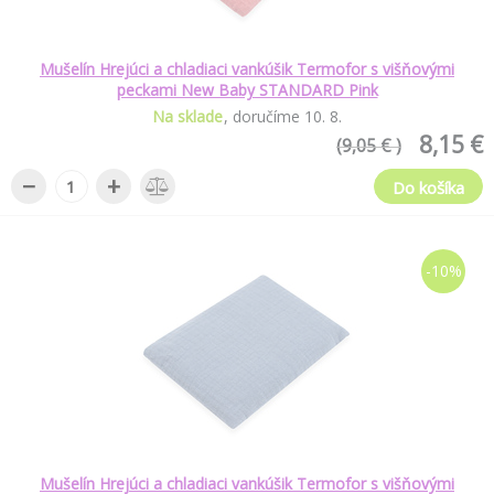
Mušelín Hrejúci a chladiaci vankúšik Termofor s višňovými
peckami New Baby STANDARD Pink
Na sklade
doručíme
10
.
8
.
8,15 €
(9,05 € )
−
+
Do košíka
-10%
Mušelín Hrejúci a chladiaci vankúšik Termofor s višňovými