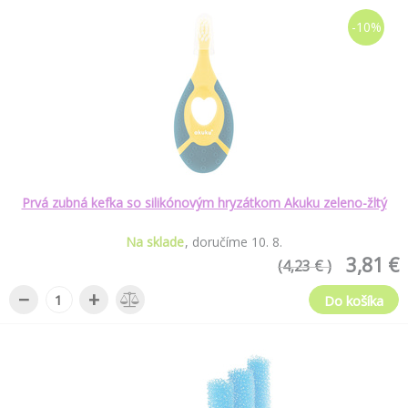
-10%
Prvá zubná kefka so silikónovým hryzátkom Akuku zeleno-žltý
Na sklade
doručíme
10
.
8
.
3,81 €
(4,23 € )
−
+
Do košíka