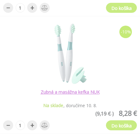
−
+
Do košíka
-10%
Zubná a masážna kefka NUK
Na sklade
doručíme
10
.
8
.
8,28 €
(9,19 € )
−
+
Do košíka