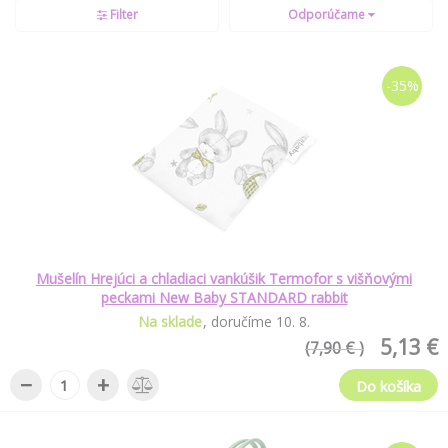
Filter
Odporúčame
-35%
Mušelín Hrejúci a chladiaci vankúšik Termofor s višňovými
peckami New Baby STANDARD rabbit
Na sklade
doručíme
10
.
8
.
5,13 €
(7,90 € )
−
+
Do košíka