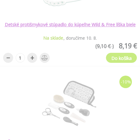
Detské protišmykové stúpadlo do kúpeľne Wild & Free líška biele
Na sklade
doručíme
10
.
8
.
8,19 €
(9,10 € )
−
+
Do košíka
-10%