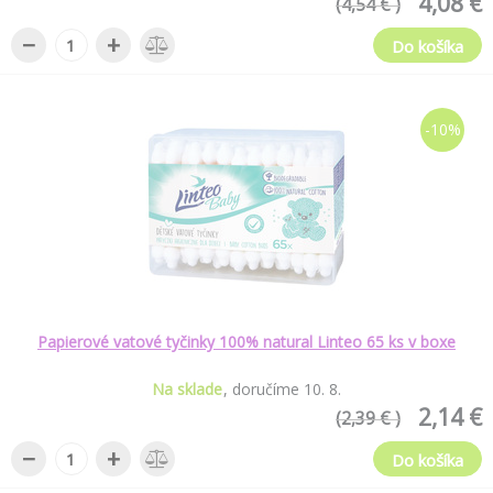
4,08 €
(4,54 € )
−
+
Do košíka
-10%
Papierové vatové tyčinky 100% natural Linteo 65 ks v boxe
Na sklade
doručíme
10
.
8
.
2,14 €
(2,39 € )
−
+
Do košíka