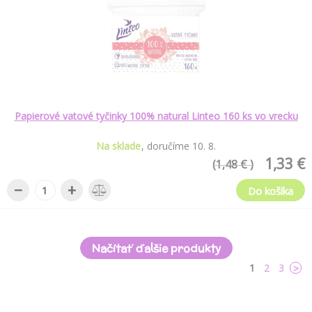
Papierové vatové tyčinky 100% natural Linteo 160 ks vo vrecku
Na sklade
doručíme
10
.
8
.
1,33 €
(1,48 € )
−
+
Do košíka
Načítať ďalšie produkty
1
2
3
>