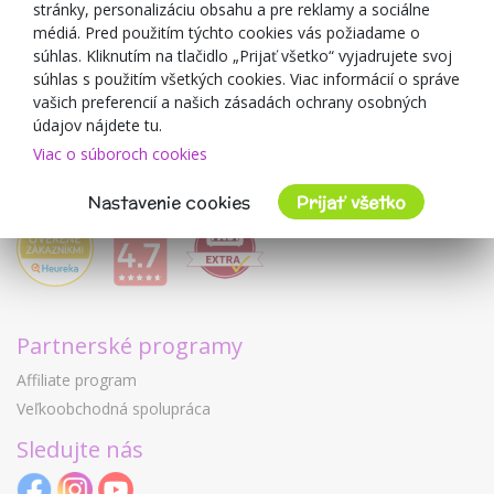
O predajcovi
stránky, personalizáciu obsahu a pre reklamy a sociálne
médiá. Pred použitím týchto cookies vás požiadame o
Mimulo.sk
súhlas. Kliknutím na tlačidlo „Prijať všetko“ vyjadrujete svoj
Obchodné podmienky
súhlas s použitím všetkých cookies. Viac informácií o správe
vašich preferencií a našich zásadách ochrany osobných
Ochrana osobných údajov GDPR
údajov nájdete tu.
Kontakty
Viac o súboroch cookies
Spolupracujeme
Hodnotenie zákazníkov
Nastavenie cookies
Prijať všetko
Partnerské programy
Affiliate program
Veľkoobchodná spolupráca
Sledujte nás