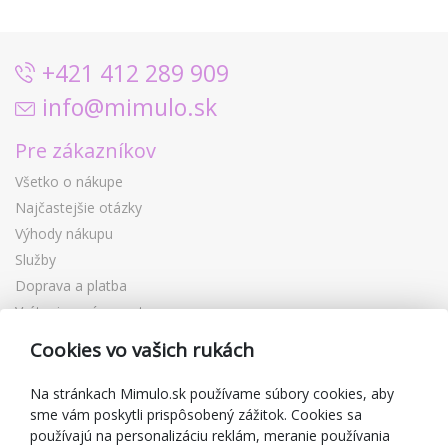
+421 412 289 909
info@mimulo.sk
Pre zákazníkov
Všetko o nákupe
Najčastejšie otázky
Výhody nákupu
Služby
Doprava a platba
Vrátenie a výmena tovaru
Reklamácia
Cookies vo vašich rukách
Darčekové poukážky
Zľavové kupóny
Na stránkach Mimulo.sk používame súbory cookies, aby
sme vám poskytli prispôsobený zážitok. Cookies sa
Blog
používajú na personalizáciu reklám, meranie používania