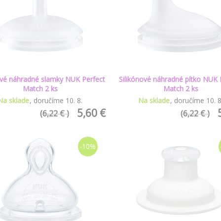
ové náhradné slamky NUK Perfect
Silikónové náhradné pítko NUK 
Match 2 ks
Match 2 ks
Na sklade
doručíme
10
.
8
.
Na sklade
doručíme
10
.
5,60 €
(6,22 € )
(6,22 € )
-10%