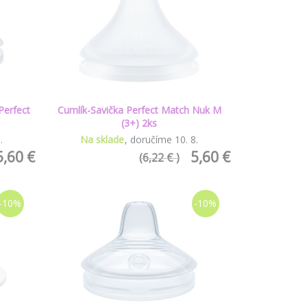
Perfect
Cumlík-Savička Perfect Match Nuk M
(3+) 2ks
8
.
Na sklade
doručíme
10
.
8
.
5,60 €
5,60 €
(6,22 € )
-10%
-10%