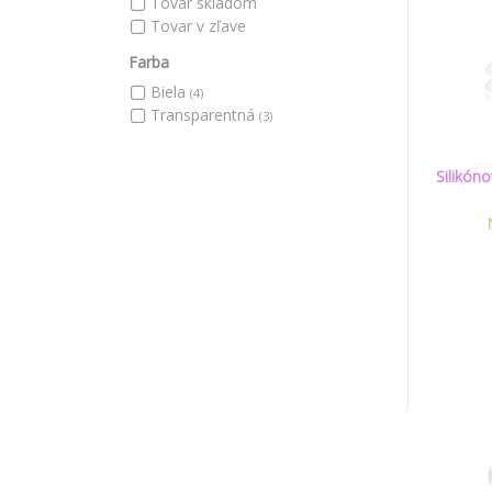
Tovar skladom
Tovar v zľave
Farba
Biela
(4)
Transparentná
(3)
Silikón