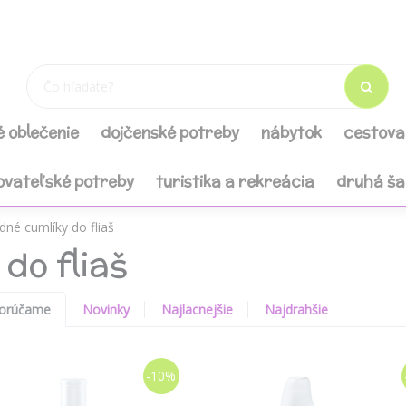
é oblečenie
dojčenské potreby
nábytok
cestova
ovateľské potreby
turistika a rekreácia
druhá š
né cumlíky do fliaš
do fliaš
orúčame
Novinky
Najlacnejšie
Najdrahšie
-10%