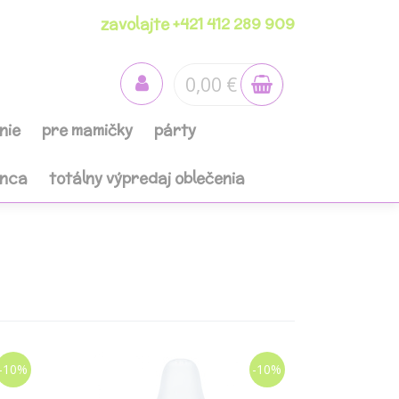
zavolajte +421 412 289 909
0,00 €
nie
pre mamičky
párty
anca
totálny výpredaj oblečenia
-10%
-10%