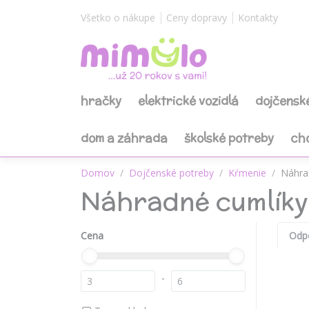
Všetko o nákupe
Ceny dopravy
Kontakty
hračky
elektrické vozidlá
dojčensk
dom a záhrada
školské potreby
ch
Domov
Dojčenské potreby
Kŕmenie
Náhrad
Náhradné cumlíky 
Cena
Odp
-