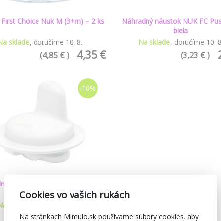
 First Choice Nuk M (3+m) – 2 ks
Náhradný náustok NUK FC Pus
biela
Na sklade
doručíme
10
.
8
.
Na sklade
doručíme
10
.
4,35 €
(4,85 € )
(3,23 € )
-10%
ný náustok NUK Kiddy Cup biela
Cookies vo vašich rukách
Na sklade
doručíme
10
.
8
.
3,23 €
Na stránkach Mimulo.sk používame súbory cookies, aby
(3,60 € )