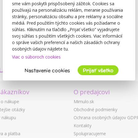
sme vám poskytli prispôsobený zážitok. Cookies sa
používajú na personalizáciu reklám, meranie používania
stránky, personalizáciu obsahu a pre reklamy a sociálne
médiá. Pred použitím týchto cookies vás požiadame o
súhlas. Kliknutím na tlačidlo „Prijať všetko“ vyjadrujete
svoj súhlas s použitím všetkých cookies. Viac informácií
o správe vašich preferencií a našich zásadách ochrany
osobných údajov nájdete tu.
Viac o súboroch cookies
TVORÍME
BEZPEČNOSŤ
LASTNÉ PRODUKTY
A KVALITA
Nastavenie cookies
Prijať všetko
zákazníkov
O predajcovi
 o nákupe
Mimulo.sk
tejšie otázky
Obchodné podmienky
 nákupu
Ochrana osobných údajov GDP
Kontakty
a a platba
Spolupracujeme