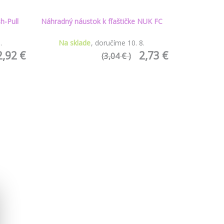
h-Pull
Náhradný náustok k fľaštičke NUK FC
8
.
Na sklade
doručíme
10
.
8
.
2,92 €
2,73 €
(3,04 € )