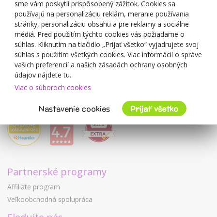
sme vám poskytli prispôsobený zážitok. Cookies sa
Blog
používajú na personalizáciu reklám, meranie používania
O predajcovi
stránky, personalizáciu obsahu a pre reklamy a sociálne
médiá. Pred použitím týchto cookies vás požiadame o
Mimulo.sk
súhlas. Kliknutím na tlačidlo „Prijať všetko“ vyjadrujete svoj
Obchodné podmienky
súhlas s použitím všetkých cookies. Viac informácií o správe
vašich preferencií a našich zásadách ochrany osobných
Ochrana osobných údajov GDPR
údajov nájdete tu.
Kontakty
Viac o súboroch cookies
Spolupracujeme
Hodnotenie zákazníkov
Nastavenie cookies
Prijať všetko
Partnerské programy
Affiliate program
Veľkoobchodná spolupráca