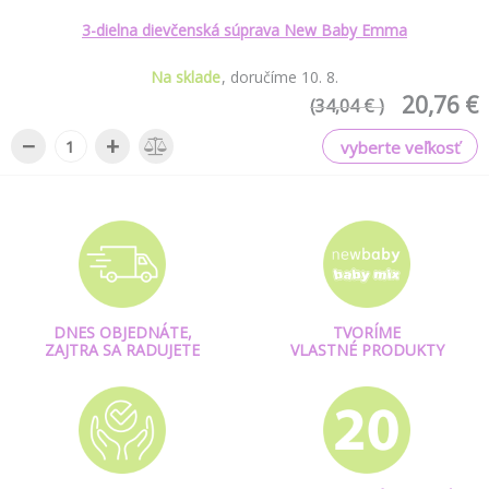
3-dielna dievčenská súprava New Baby Emma
Na sklade
doručíme
10
.
8
.
20,76 €
(34,04 € )
−
+
vyberte veľkosť
DNES OBJEDNÁTE,
TVORÍME
ZAJTRA SA RADUJETE
VLASTNÉ PRODUKTY