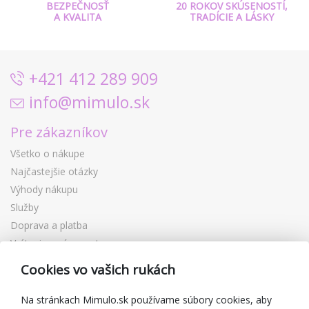
BEZPEČNOSŤ
20 ROKOV SKÚSENOSTÍ,
A KVALITA
TRADÍCIE A LÁSKY
+421 412 289 909
info@mimulo.sk
Pre zákazníkov
Všetko o nákupe
Najčastejšie otázky
Výhody nákupu
Služby
Doprava a platba
Vrátenie a výmena tovaru
Reklamácia
Cookies vo vašich rukách
Darčekové poukážky
Zľavové kupóny
Na stránkach Mimulo.sk používame súbory cookies, aby