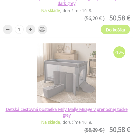
dark grey
Na sklade
doručíme
10
.
8
.
50,58 €
(56,20 € )
−
+
Do košíka
-10%
Detská cestovná postieľka Milly Mally Mirage v prenosnej taške
grey
Na sklade
doručíme
10
.
8
.
50,58 €
(56,20 € )