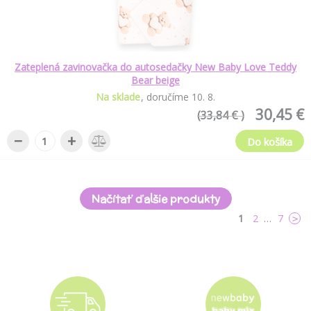
Zateplená zavinovačka do autosedačky New Baby Love Teddy
Bear beige
Na sklade
doručíme
10
.
8
.
30,45 €
(33,84 € )
−
+
Do košíka
Načítať ďalšie produkty
1
2
…
7
>