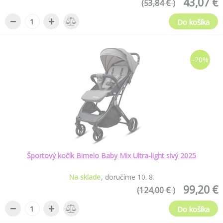
43,07 €
(53,84 € )
−
+
Do košíka
-20%
Športový kočík Bimelo Baby Mix Ultra-light sivý 2025
Na sklade
doručíme
10
.
8
.
99,20 €
(124,00 € )
−
+
Do košíka