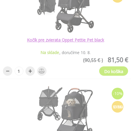
Kočík pre zvierata Qppet Pettie Pet black
Na sklade
doručíme
10
.
8
.
81,50 €
(90,55 € )
−
+
Do košíka
-10%
NOVINKA