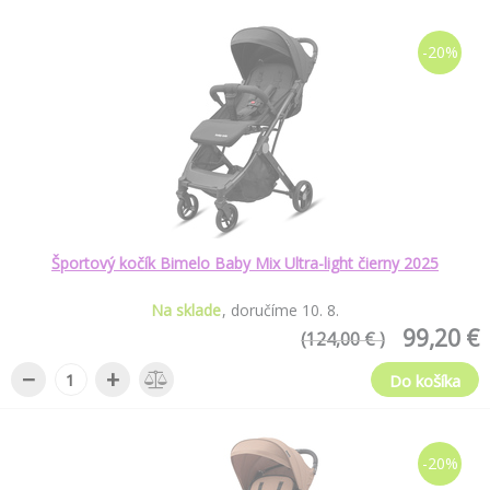
-20%
Športový kočík Bimelo Baby Mix Ultra-light čierny 2025
Na sklade
doručíme
10
.
8
.
99,20 €
(124,00 € )
−
+
Do košíka
-20%