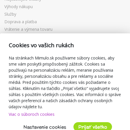
Výhody nákupu
Služby
Doprava a platba
Vrátenie a výmena tovaru
Reklamácia
Cookies vo vašich rukách
Darčekové poukážky
Zľavové kupóny
Na stránkach Mimulo.sk používame súbory cookies, aby
Blog
sme vám poskytli prispôsobený zážitok. Cookies sa
používajú na personalizáciu reklám, meranie používania
O predajcovi
stránky, personalizáciu obsahu a pre reklamy a sociálne
Mimulo.sk
médiá. Pred použitím týchto cookies vás požiadame o
Obchodné podmienky
súhlas. Kliknutím na tlačidlo „Prijať všetko“ vyjadrujete svoj
súhlas s použitím všetkých cookies. Viac informácií o správe
Ochrana osobných údajov GDPR
vašich preferencií a našich zásadách ochrany osobných
Kontakty
údajov nájdete tu.
Spolupracujeme
Viac o súboroch cookies
Hodnotenie zákazníkov
Nastavenie cookies
Prijať všetko