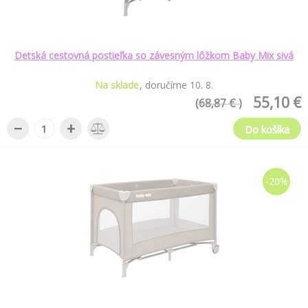
Detská cestovná postieľka so závesným lôžkom Baby Mix sivá
Na sklade
doručíme
10
.
8
.
55,10 €
(68,87 € )
−
+
Do košíka
-20%