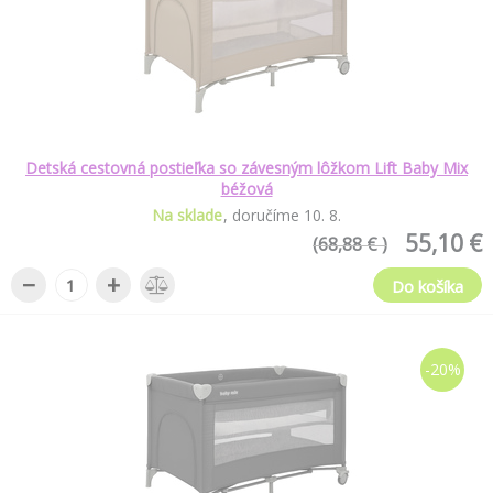
Detská cestovná postieľka so závesným lôžkom Lift Baby Mix
béžová
Na sklade
doručíme
10
.
8
.
55,10 €
(68,88 € )
−
+
Do košíka
-20%