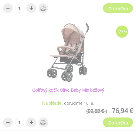
−
+
Do košíka
-23%
Golfový kočík Olive Baby Mix béžový
Na sklade
doručíme
10
.
8
.
76,94 €
(99,68 € )
−
+
Do košíka