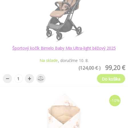
Športový kočík Bimelo Baby Mix Ultra-light béžový 2025
Na sklade
doručíme
10
.
8
.
99,20 €
(124,00 € )
−
+
Do košíka
-10%