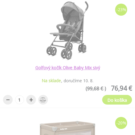
-23%
Golfový kočík Olive Baby Mix sivý
Na sklade
doručíme
10
.
8
.
76,94 €
(99,68 € )
−
+
Do košíka
-20%