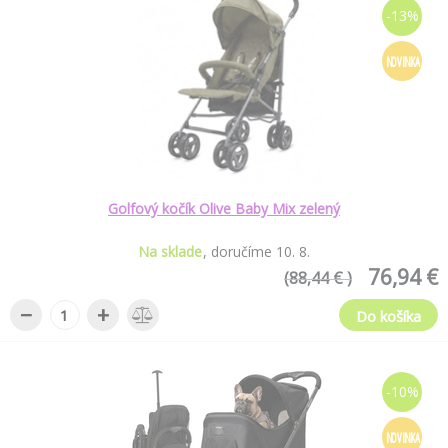
-13%
NOVINKA
Golfový kočík Olive Baby Mix zelený
Na sklade
doručíme
10
.
8
.
76,94 €
(88,44 € )
−
+
Do košíka
-10%
NOVINKA