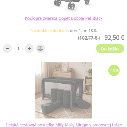
Kočík pre zvierata Qppet Bobbie Pet Black
Na dodanie do 6 dní
doručíme
18
.
8
.
92,50 €
(102,77 € )
−
+
Do košíka
-10%
Detská cestovná postieľka Milly Mally Mirage v prenosnej taške