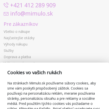
+421 412 289 909
info@mimulo.sk
Pre zákazníkov
Všetko o nákupe
Najčastejšie otázky
Výhody nákupu
Služby
Doprava a platba
Vrátenie a výmena tovaru
Reklamácia
Cookies vo vašich rukách
Darčekové poukážky
Zľavové kupóny
Na stránkach Mimulo.sk používame súbory cookies, aby
sme vám poskytli prispôsobený zážitok. Cookies sa
Blog
používajú na personalizáciu reklám, meranie používania
O predajcovi
stránky, personalizáciu obsahu a pre reklamy a sociálne
médiá. Pred použitím týchto cookies vás požiadame o
Mimulo.sk
súhlas. Kliknutím na tlačidlo „Prijať všetko“ vyjadrujete svoj