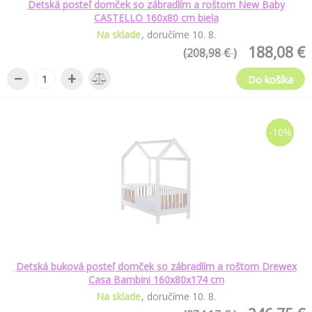
Detská posteľ domček so zábradlím a roštom New Baby
CASTELLO 160x80 cm biela
Na sklade
doručíme
10
.
8
.
188,08 €
(208,98 € )
−
+
Do košíka
-10%
Detská buková posteľ domček so zábradlím a roštom Drewex
Casa Bambini 160x80x174 cm
Na sklade
doručíme
10
.
8
.