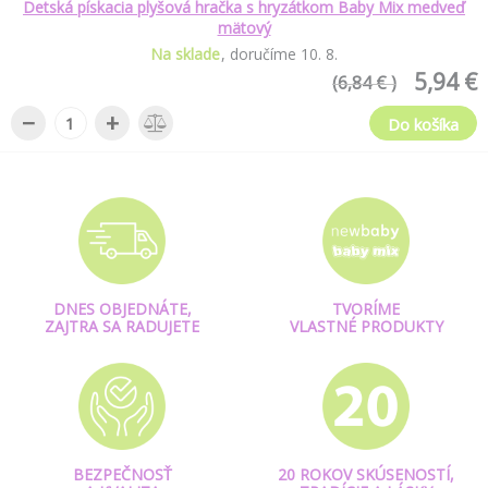
Detská pískacia plyšová hračka s hryzátkom Baby Mix medveď
mätový
Na sklade
doručíme
10
.
8
.
5,94 €
(6,84 € )
−
+
Do košíka
DNES OBJEDNÁTE,
TVORÍME
ZAJTRA SA RADUJETE
VLASTNÉ PRODUKTY
BEZPEČNOSŤ
20 ROKOV SKÚSENOSTÍ,