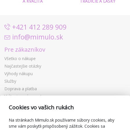
A KVALITA
TRADÍCIE A LÁSKY
+421 412 289 909
info@mimulo.sk
Pre zákazníkov
Všetko o nákupe
Najčastejšie otázky
Výhody nákupu
Služby
Doprava a platba
Vrátenie a výmena tovaru
Reklamácia
Cookies vo vašich rukách
Darčekové poukážky
Zľavové kupóny
Na stránkach Mimulo.sk používame súbory cookies, aby
sme vám poskytli prispôsobený zážitok. Cookies sa
Blog