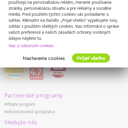
používajú na personalizáciu reklám, meranie používania
O predajcovi
stránky, personalizáciu obsahu a pre reklamy a sociálne
médiá. Pred použitím týchto cookies vás požiadame o
Mimulo.sk
súhlas. Kliknutím na tlačidlo „Prijať všetko“ vyjadrujete svoj
Obchodné podmienky
súhlas s použitím všetkých cookies. Viac informácií o správe
vašich preferencií a našich zásadách ochrany osobných
Ochrana osobných údajov GDPR
údajov nájdete tu.
Kontakty
Viac o súboroch cookies
Spolupracujeme
Hodnotenie zákazníkov
Nastavenie cookies
Prijať všetko
Partnerské programy
Affiliate program
Veľkoobchodná spolupráca
Sledujte nás