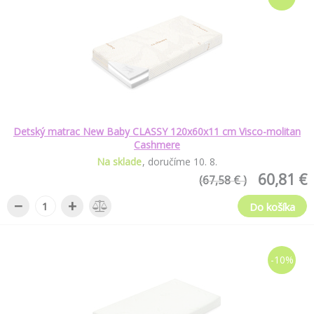
Detský matrac New Baby CLASSY 120x60x11 cm Visco-molitan
Cashmere
Na sklade
doručíme
10
.
8
.
60,81 €
(67,58 € )
−
+
Do košíka
-10%