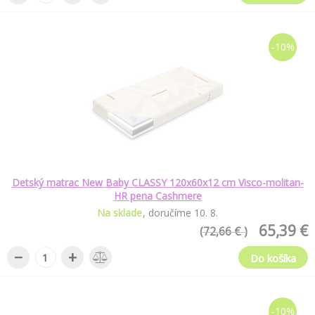
-10%
Detský matrac New Baby CLASSY 120x60x12 cm Visco-molitan-
HR pena Cashmere
Na sklade
doručíme
10
.
8
.
65,39 €
(72,66 € )
−
+
Do košíka
-10%