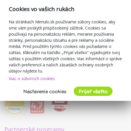
Reklamácia
Cookies vo vašich rukách
Darčekové poukážky
Zľavové kupóny
Na stránkach Mimulo.sk používame súbory cookies, aby
sme vám poskytli prispôsobený zážitok. Cookies sa
Blog
používajú na personalizáciu reklám, meranie používania
O predajcovi
stránky, personalizáciu obsahu a pre reklamy a sociálne
médiá. Pred použitím týchto cookies vás požiadame o
Mimulo.sk
súhlas. Kliknutím na tlačidlo „Prijať všetko“ vyjadrujete svoj
Obchodné podmienky
súhlas s použitím všetkých cookies. Viac informácií o správe
vašich preferencií a našich zásadách ochrany osobných
Ochrana osobných údajov GDPR
údajov nájdete tu.
Kontakty
Viac o súboroch cookies
Spolupracujeme
Hodnotenie zákazníkov
Nastavenie cookies
Prijať všetko
Partnerské programy