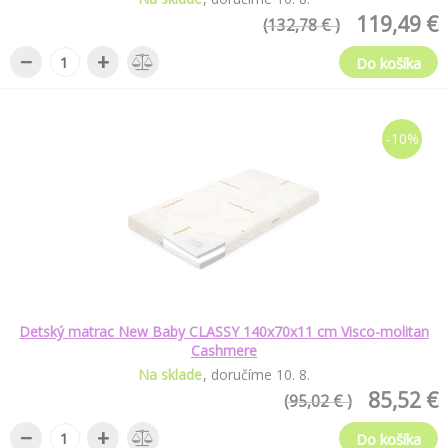
119,49 €
(132,78 € )
−
+
Do košíka
-10%
Detský matrac New Baby CLASSY 140x70x11 cm Visco-molitan
Cashmere
Na sklade
doručíme
10
.
8
.
85,52 €
(95,02 € )
−
+
Do košíka