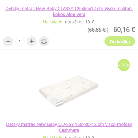
Detský matrac New Baby CLASSY 120x60x12 cm Visco-molitan-
kokos Aloe Vera
Na sklade
doručíme
10
.
8
.
60,16 €
(66,85 € )
−
+
Do košíka
-10%
Detský matrac New Baby CLASSY 160x80x12 cm Visco-molitan
Cashmere
Na sklade
doručíme
10
.
8
.