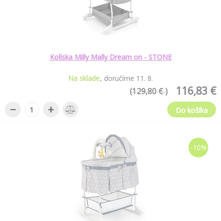
Kolíska Milly Mally Dream on - STONE
Na sklade
doručíme
11
.
8
.
116,83 €
(129,80 € )
−
+
Do košíka
-10%