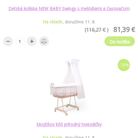
Detská kolíska NEW BABY Swingy s melódiami a časovačom
Na sklade
doručíme
11
.
8
.
81,39 €
(116,27 € )
−
+
Do košíka
-10%
Mojžišov kôš prírodný hviezdičky
Na sklade
doručíme
11
.
8
.