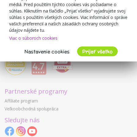
médiá. Pred použitím týchto cookies vás požiadame o
Mimulo.sk
súhlas. Kliknutím na tlačidlo „Prijať všetko“ vyjadrujete svoj
Obchodné podmienky
súhlas s použitím všetkých cookies. Viac informácií o správe
vašich preferencií a našich zásadách ochrany osobných
Ochrana osobných údajov GDPR
údajov nájdete tu.
Kontakty
Viac o súboroch cookies
Spolupracujeme
Hodnotenie zákazníkov
Nastavenie cookies
Prijať všetko
Partnerské programy
Affiliate program
Veľkoobchodná spolupráca
Sledujte nás