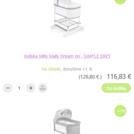
Kolíska Milly Mally Dream on - SIMPLE GREY
Na sklade
doručíme
11
.
8
.
116,83 €
(129,80 € )
−
+
Do košíka
-10%