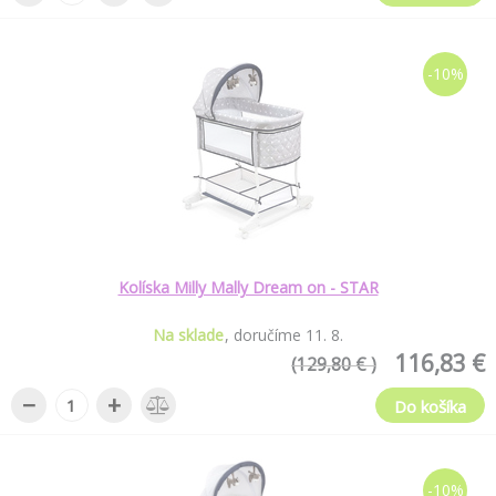
-10%
Kolíska Milly Mally Dream on - STAR
Na sklade
doručíme
11
.
8
.
116,83 €
(129,80 € )
−
+
Do košíka
-10%