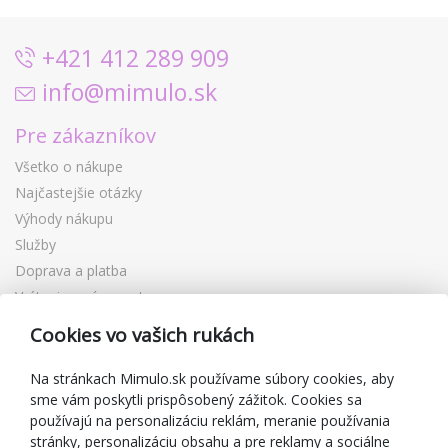
+421 412 289 909
info@mimulo.sk
Pre zákazníkov
Všetko o nákupe
Najčastejšie otázky
Výhody nákupu
Služby
Doprava a platba
Vrátenie a výmena tovaru
Reklamácia
Cookies vo vašich rukách
Darčekové poukážky
Zľavové kupóny
Na stránkach Mimulo.sk používame súbory cookies, aby
sme vám poskytli prispôsobený zážitok. Cookies sa
Blog
používajú na personalizáciu reklám, meranie používania
O predajcovi
stránky, personalizáciu obsahu a pre reklamy a sociálne