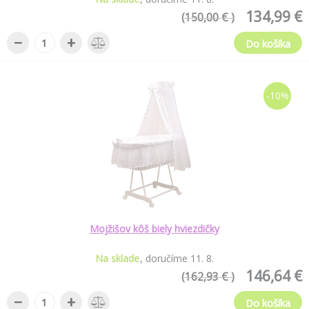
134,99 €
(150,00 € )
−
+
Do košíka
-10%
Mojžišov kôš biely hviezdičky
Na sklade
doručíme
11
.
8
.
146,64 €
(162,93 € )
−
+
Do košíka