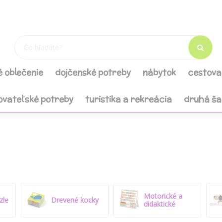
é oblečenie
dojčenské potreby
nábytok
cestova
ovateľské potreby
turistika a rekreácia
druhá š
Motorické a
zle
Drevené kocky
didaktické