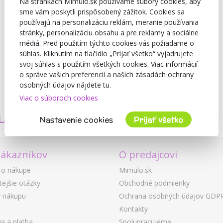
Na stránkach Mimulo.sk používame súbory cookies, aby
sme vám poskytli prispôsobený zážitok. Cookies sa
používajú na personalizáciu reklám, meranie používania
stránky, personalizáciu obsahu a pre reklamy a sociálne
médiá. Pred použitím týchto cookies vás požiadame o
súhlas. Kliknutím na tlačidlo „Prijať všetko“ vyjadrujete
svoj súhlas s použitím všetkých cookies. Viac informácií
o správe vašich preferencií a našich zásadách ochrany
osobných údajov nájdete tu.
Viac o súboroch cookies
TVORÍME
BEZPEČNOSŤ
LASTNÉ PRODUKTY
A KVALITA
Nastavenie cookies
Prijať všetko
zákazníkov
O predajcovi
 o nákupe
Mimulo.sk
tejšie otázky
Obchodné podmienky
 nákupu
Ochrana osobných údajov GDP
Kontakty
a a platba
Spolupracujeme