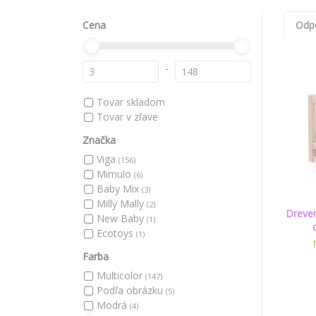
Cena
Odp
-
Tovar skladom
Tovar v zľave
Značka
Viga
(156)
Mimulo
(6)
Baby Mix
(3)
Milly Mally
(2)
Dreven
New Baby
(1)
Ecotoys
(1)
Farba
Multicolor
(147)
Podľa obrázku
(5)
Modrá
(4)