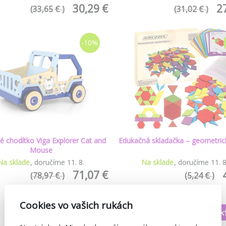
30,29 €
2
(33,65 € )
(31,02 € )
-10%
é chodítko Viga Explorer Cat and
Edukačná skladačka – geometric
Mouse
Na sklade
doručíme
11
.
8
.
Na sklade
doručíme
11
.
71,07 €
(78,97 € )
(5,24 € )
Cookies vo vašich rukách
Načítať ďalšie produk