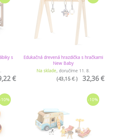
ábiky s
Edukačná drevená hrazdička s hračkami
New Baby
8
.
Na sklade
doručíme
11
.
8
.
9,22 €
32,36 €
(43,15 € )
-10%
-10%