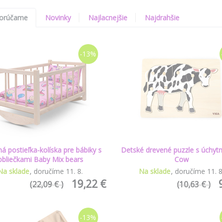
orúčame
Novinky
Najlacnejšie
Najdrahšie
-13%
á postieľka-kolíska pre bábiky s
Detské drevené puzzle s úchytm
obliečkami Baby Mix bears
Cow
Na sklade
doručíme
11
.
8
.
Na sklade
doručíme
11
.
19,22 €
(22,09 € )
(10,63 € )
-13%