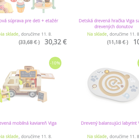
ová súprava pre deti + etažér
Detská drevená hračka Viga s
drevených donutov
Na sklade
doručíme
11
.
8
.
Na sklade
doručíme
11
.
30,32 €
1
(33,68 € )
(11,18 € )
-10%
evená mobilná kaviareň Viga
Drevený balansujúci labyrint 
Na sklade
doručíme
11
.
8
.
Na sklade
doručíme
11
.