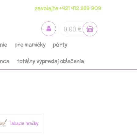
zavolajte +421 412 289 909
0,00 €
nie
pre mamičky
párty
anca
totálny výpredaj oblečenia
Ťahacie hračky