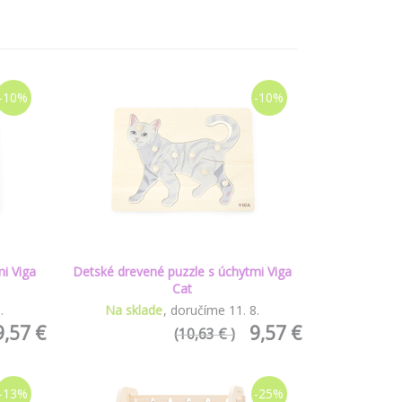
-10%
-10%
i Viga
Detské drevené puzzle s úchytmi Viga
Cat
8
.
Na sklade
doručíme
11
.
8
.
9,57 €
9,57 €
(10,63 € )
-13%
-25%