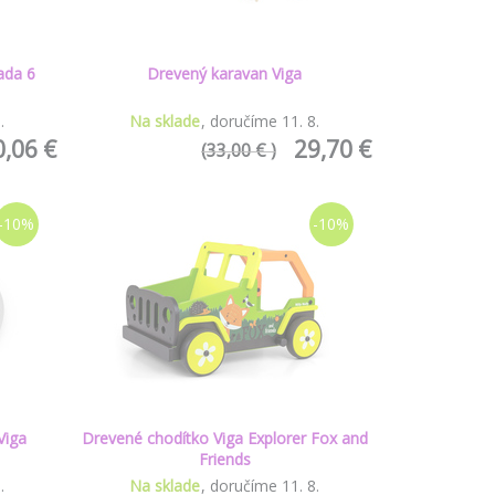
ada 6
Drevený karavan Viga
8
.
Na sklade
doručíme
11
.
8
.
0,06 €
29,70 €
(33,00 € )
-10%
-10%
Viga
Drevené chodítko Viga Explorer Fox and
Friends
8
.
Na sklade
doručíme
11
.
8
.