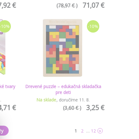
7,92 €
71,07 €
(78,97 € )
-10%
-10%
ké tvary
Drevené puzzle – edukačná skladačka
pre deti
8
.
Na sklade
doručíme
11
.
8
.
4,71 €
3,25 €
(3,60 € )
ty
1
2
…
12
>