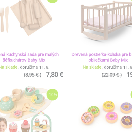
ná kuchynská sada pre malých
Drevená postieľka-kolíska pre b
šéfkuchárov Baby Mix
obliečkami Baby Mix
Na sklade
doručíme
11
.
8
.
Na sklade
doručíme
11
.
7,80 €
1
(8,95 € )
(22,09 € )
-10%