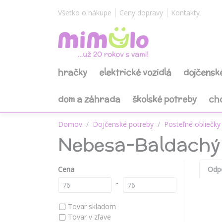
Všetko o nákupe
Ceny dopravy
Kontakty
hračky
elektrické vozidlá
dojčensk
dom a záhrada
školské potreby
ch
Domov
Dojčenské potreby
Posteľné obliečky 
Nebesa-Baldachý
Cena
Odp
-
Tovar skladom
Tovar v zľave