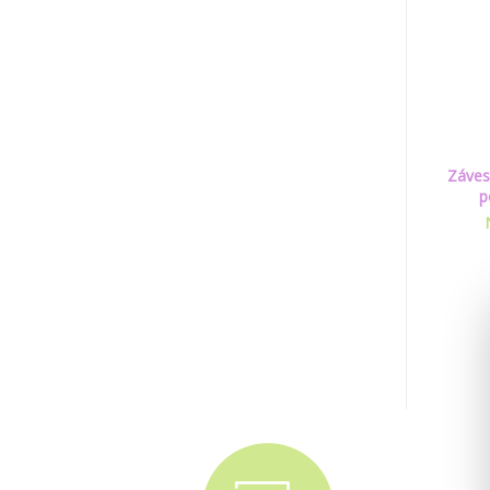
Záves
p