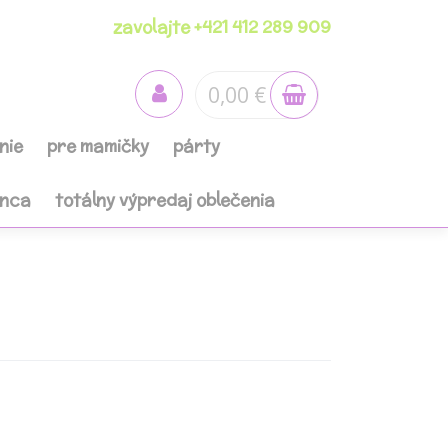
zavolajte +421 412 289 909
0,00 €
nie
pre mamičky
párty
anca
totálny výpredaj oblečenia