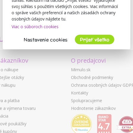
súhlas. Kliknutím na tlačidlo „Prijať všetko“ vyjadrujete
svoj súhlas s použitím všetkých cookies. Viac informácií
o správe vašich preferencií a našich zásadách ochrany
osobných údajov nájdete tu.
Viac o súboroch cookies
TVORÍME
BEZPEČNOSŤ
LASTNÉ PRODUKTY
A KVALITA
Nastavenie cookies
Prijať všetko
zákazníkov
O predajcovi
 o nákupe
Mimulo.sk
tejšie otázky
Obchodné podmienky
 nákupu
Ochrana osobných údajov GDP
Kontakty
a a platba
Spolupracujeme
ie a výmena tovaru
Hodnotenie zákazníkov
ácia
ové poukážky
é kupóny