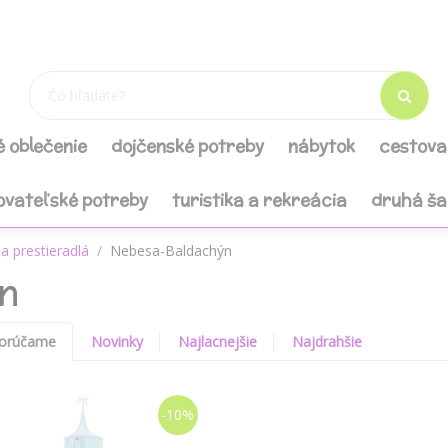
é oblečenie
dojčenské potreby
nábytok
cestova
ovateľské potreby
turistika a rekreácia
druhá š
a prestieradlá
Nebesa-Baldachýn
n
orúčame
Novinky
Najlacnejšie
Najdrahšie
-10%