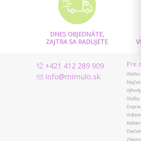
DNES OBJEDNÁTE,
ZAJTRA SA RADUJETE
V
Pre 
+421 412 289 909
Všetko
info@mimulo.sk
Najčas
Výhody
Služby
Doprav
Vráten
Reklam
Darček
Zľavov