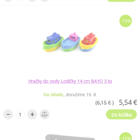
-10%
Hračky do vody Lodičky 14 cm BAYO 3 ks
Na sklade
doručíme
10
.
8
.
5,54 €
(6,15 € )
−
+
Do košíka
-10%