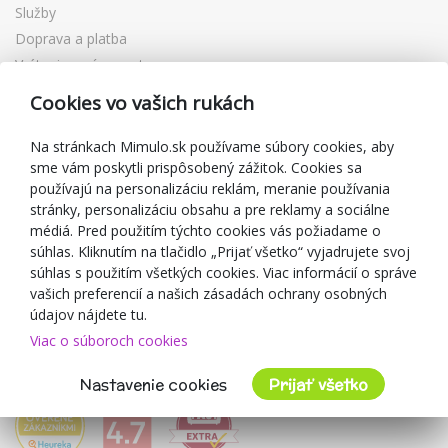
Služby
Doprava a platba
Vrátenie a výmena tovaru
Reklamácia
Cookies vo vašich rukách
Darčekové poukážky
Zľavové kupóny
Na stránkach Mimulo.sk používame súbory cookies, aby
sme vám poskytli prispôsobený zážitok. Cookies sa
Blog
používajú na personalizáciu reklám, meranie používania
O predajcovi
stránky, personalizáciu obsahu a pre reklamy a sociálne
médiá. Pred použitím týchto cookies vás požiadame o
Mimulo.sk
súhlas. Kliknutím na tlačidlo „Prijať všetko“ vyjadrujete svoj
Obchodné podmienky
súhlas s použitím všetkých cookies. Viac informácií o správe
vašich preferencií a našich zásadách ochrany osobných
Ochrana osobných údajov GDPR
údajov nájdete tu.
Kontakty
Viac o súboroch cookies
Spolupracujeme
Hodnotenie zákazníkov
Nastavenie cookies
Prijať všetko