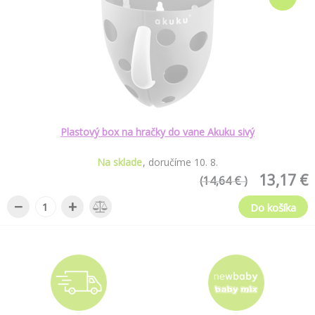
Plastový box na hračky do vane Akuku sivý
Na sklade
doručíme
10
.
8
.
13,17 €
(14,64 € )
−
+
Do košíka