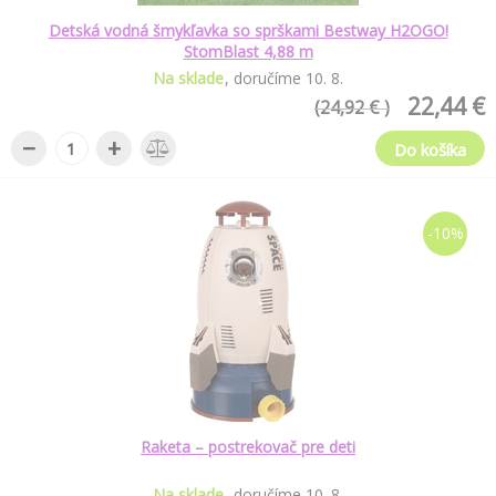
Detská vodná šmykľavka so sprškami Bestway H2OGO!
StomBlast 4,88 m
Na sklade
doručíme
10
.
8
.
22,44 €
(24,92 € )
−
+
Do košíka
-10%
Raketa – postrekovač pre deti
Na sklade
doručíme
10
.
8
.