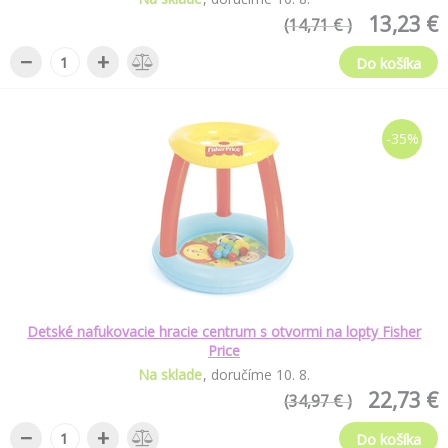
13,23 €
(14,71 € )
−
+
Do košíka
-35%
Detské nafukovacie hracie centrum s otvormi na lopty Fisher
Price
Na sklade
doručíme
10
.
8
.
22,73 €
(34,97 € )
−
+
Do košíka