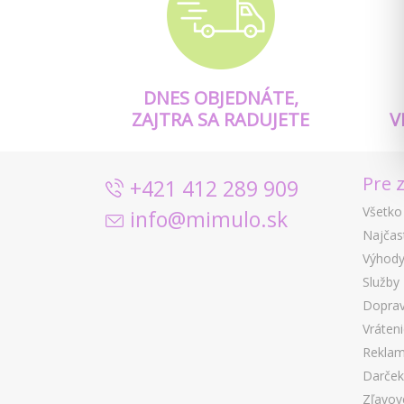
DNES OBJEDNÁTE,
ZAJTRA SA RADUJETE
V
Pre 
+421 412 289 909
Všetko
info@mimulo.sk
Najčas
Výhody
Služby
Doprav
Vráten
Reklam
Darček
Zľavov