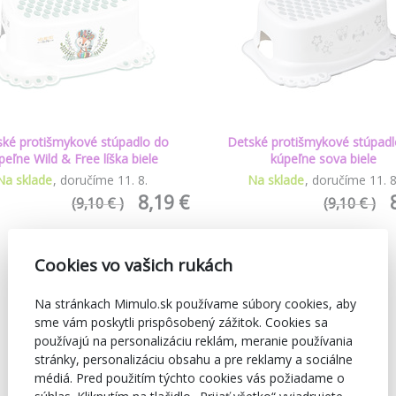
ské protišmykové stúpadlo do
Detské protišmykové stúpadl
peľne Wild & Free líška biele
kúpeľne sova biele
Na sklade
doručíme
11
.
8
.
Na sklade
doručíme
11
.
8,19 €
(9,10 € )
(9,10 € )
Cookies vo vašich rukách
Na stránkach Mimulo.sk používame súbory cookies, aby
sme vám poskytli prispôsobený zážitok. Cookies sa
používajú na personalizáciu reklám, meranie používania
stránky, personalizáciu obsahu a pre reklamy a sociálne
médiá. Pred použitím týchto cookies vás požiadame o