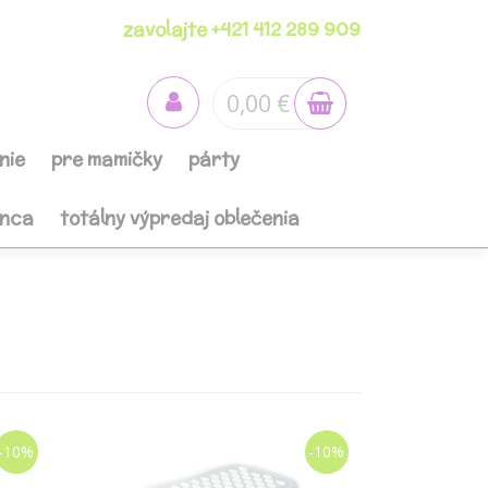
zavolajte +421 412 289 909
0,00 €
nie
pre mamičky
párty
anca
totálny výpredaj oblečenia
-10%
-10%