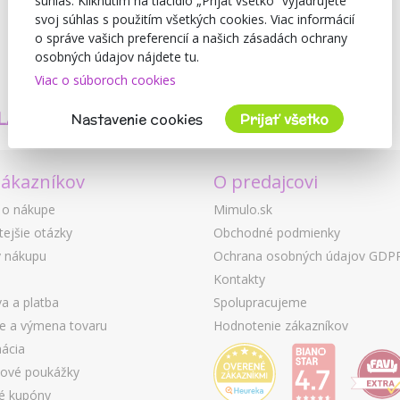
súhlas. Kliknutím na tlačidlo „Prijať všetko“ vyjadrujete
svoj súhlas s použitím všetkých cookies. Viac informácií
o správe vašich preferencií a našich zásadách ochrany
osobných údajov nájdete tu.
Viac o súboroch cookies
TVORÍME
BEZPEČNOSŤ
LASTNÉ PRODUKTY
A KVALITA
Nastavenie cookies
Prijať všetko
zákazníkov
O predajcovi
 o nákupe
Mimulo.sk
tejšie otázky
Obchodné podmienky
 nákupu
Ochrana osobných údajov GDP
Kontakty
a a platba
Spolupracujeme
ie a výmena tovaru
Hodnotenie zákazníkov
ácia
ové poukážky
é kupóny