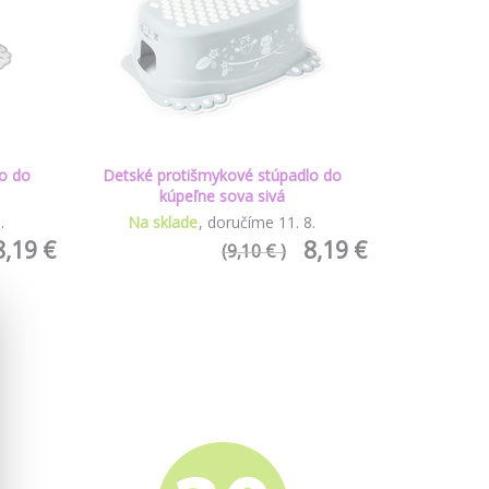
o do
Detské protišmykové stúpadlo do
kúpeľne sova sivá
8
.
Na sklade
doručíme
11
.
8
.
8,19 €
8,19 €
(9,10 € )