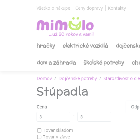
Všetko o nákupe
Ceny dopravy
Kontakty
hračky
elektrické vozidlá
dojčensk
dom a záhrada
školské potreby
ch
Domov
Dojčenské potreby
Starostlivosť o di
Stúpadla
Cena
Odp
-
Tovar skladom
Tovar v zľave