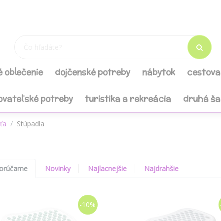
é oblečenie
dojčenské potreby
nábytok
cestova
ovateľské potreby
turistika a rekreácia
druhá š
eťa
Stúpadla
orúčame
Novinky
Najlacnejšie
Najdrahšie
-10%