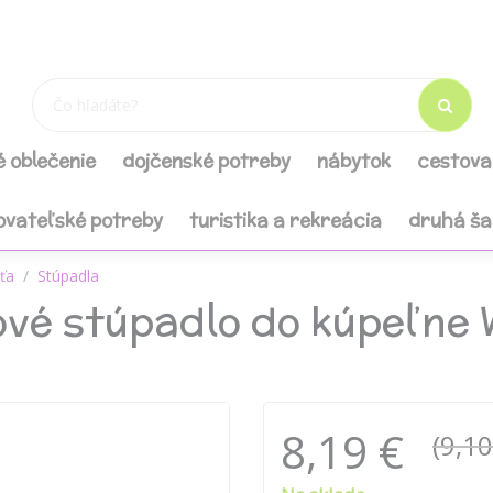
é oblečenie
dojčenské potreby
nábytok
cestova
ovateľské potreby
turistika a rekreácia
druhá š
eťa
Stúpadla
vé stúpadlo do kúpeľne 
8,19 €
(9,10