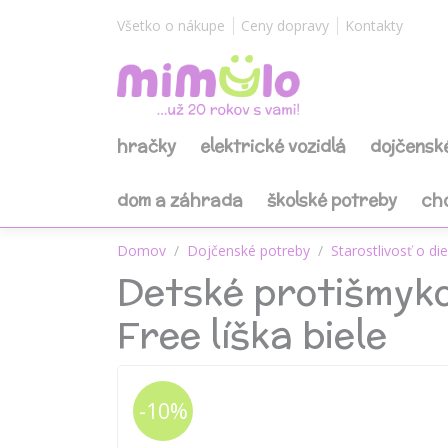
Všetko o nákupe
Ceny dopravy
Kontakty
hračky
elektrické vozidlá
dojčensk
dom a záhrada
školské potreby
ch
Domov
Dojčenské potreby
Starostlivosť o di
Detské protišmyko
Free líška biele
-10%