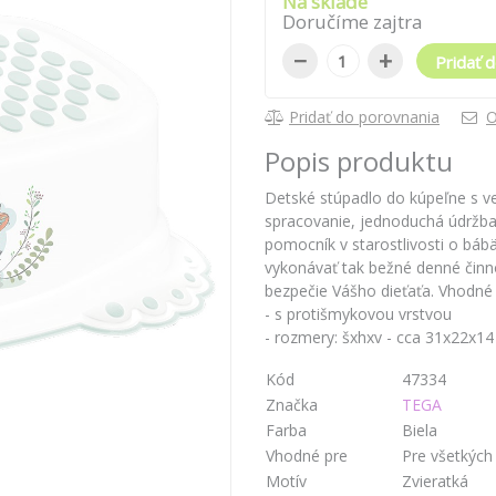
Na sklade
Doručíme zajtra
−
+
Pridať d
Pridať do porovnania
O
Popis produktu
Detské stúpadlo do kúpeľne s v
spracovanie, jednoduchá údržba,
pomocník v starostlivosti o báb
vykonávať tak bežné denné činn
bezpečie Vášho dieťaťa. Vhodné 
- s protišmykovou vrstvou
- rozmery: šxhxv - cca 31x22x1
Kód
47334
Značka
TEGA
Farba
Biela
Vhodné pre
Pre všetkých
Motív
Zvieratká