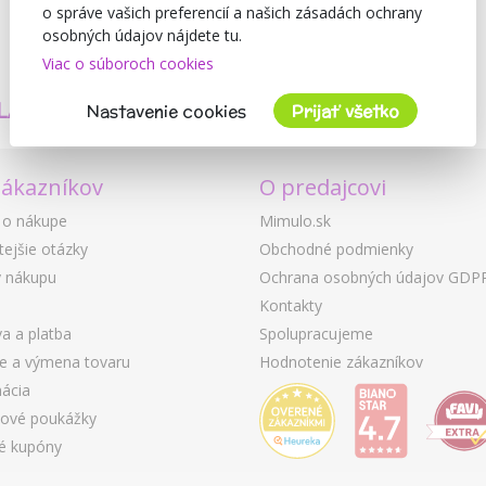
o správe vašich preferencií a našich zásadách ochrany
osobných údajov nájdete tu.
Viac o súboroch cookies
TVORÍME
BEZPEČNOSŤ
LASTNÉ PRODUKTY
A KVALITA
Nastavenie cookies
Prijať všetko
zákazníkov
O predajcovi
 o nákupe
Mimulo.sk
tejšie otázky
Obchodné podmienky
 nákupu
Ochrana osobných údajov GDP
Kontakty
a a platba
Spolupracujeme
ie a výmena tovaru
Hodnotenie zákazníkov
ácia
ové poukážky
é kupóny