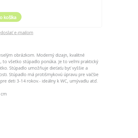
o košíka
doslať e-mailom
eselým obrázkom. Moderný dizajn, kvalitné
 to všetko stúpadlo ponúka. Je to veľmi praktický
ätko. Stúpadlo umožňuje dieťaťu byť vyššie a
osti. Stúpadlo má protišmykovú úpravu pre väčšie
pre deti 3-14 rokov.- ideálny k WC, umývadlu atď.
4 cm