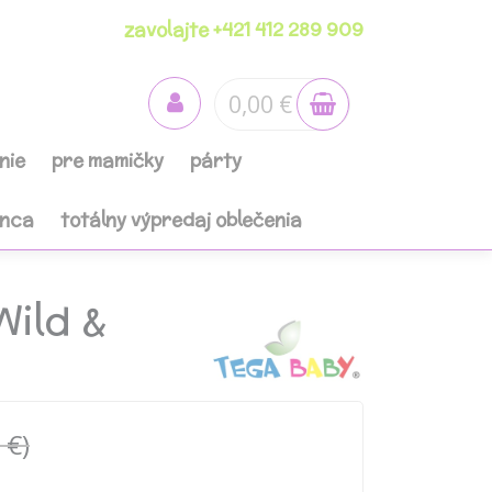
zavolajte +421 412 289 909
0,00 €
nie
pre mamičky
párty
anca
totálny výpredaj oblečenia
Wild &
 €)