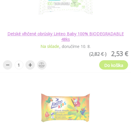
Detské vlhčené obrúsky Linteo Baby 100% BIODEGRADABLE
48ks
Na sklade
doručíme
10
.
8
.
2,53 €
(2,82 € )
−
+
Do košíka