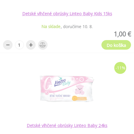
Detské vlhčené obrúsky Linteo Baby Kids 15ks
Na sklade
doručíme
10
.
8
.
1,00 €
−
+
Do košíka
-11%
Detské vlhčené obrúsky Linteo Baby 24ks