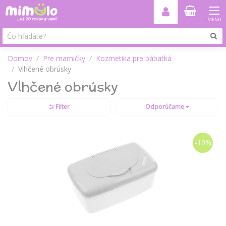
MENU
Domov
Pre mamičky
Kozmetika pre bábätká
Vlhčené obrúsky
Vlhčené obrúsky
Filter
Odporúčame
-10%