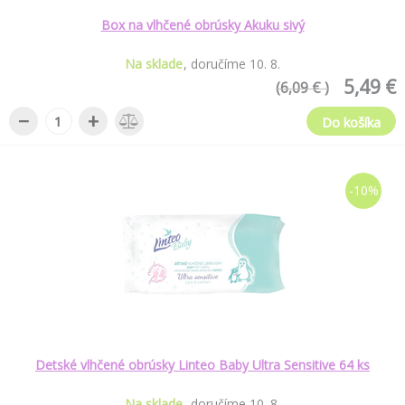
Box na vlhčené obrúsky Akuku sivý
Na sklade
doručíme
10
.
8
.
5,49 €
(6,09 € )
−
+
Do košíka
-10%
Detské vlhčené obrúsky Linteo Baby Ultra Sensitive 64 ks
Na sklade
doručíme
10
.
8
.