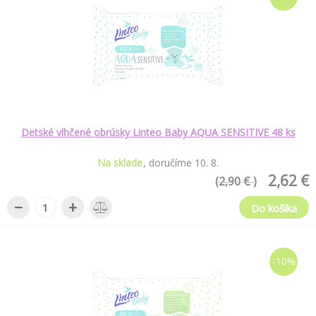
Detské vlhčené obrúsky Linteo Baby AQUA SENSITIVE 48 ks
Na sklade
doručíme
10
.
8
.
2,62 €
(2,90 € )
−
+
Do košíka
-10%