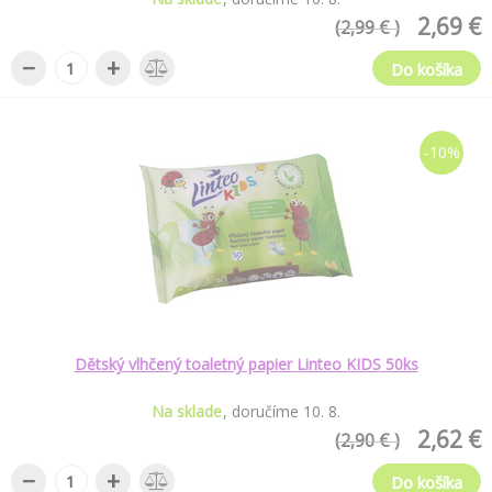
2,69 €
(2,99 € )
−
+
Do košíka
-10%
Dětský vlhčený toaletný papier Linteo KIDS 50ks
Na sklade
doručíme
10
.
8
.
2,62 €
(2,90 € )
−
+
Do košíka