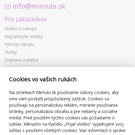
info@mimulo.sk
Pre zákazníkov
Všetko o nákupe
Najčastejšie otázky
Výhody nákupu
Služby
Doprava a platba
Vrátenie a výmena tovaru
Reklamácia
Cookies vo vašich rukách
Darčekové poukážky
Zľavové kupóny
Na stránkach Mimulo.sk používame súbory cookies, aby
sme vám poskytli prispôsobený zážitok. Cookies sa
Blog
používajú na personalizáciu reklám, meranie používania
O predajcovi
stránky, personalizáciu obsahu a pre reklamy a sociálne
médiá. Pred použitím týchto cookies vás požiadame o
Mimulo.sk
súhlas. Kliknutím na tlačidlo „Prijať všetko“ vyjadrujete svoj
Obchodné podmienky
súhlas s použitím všetkých cookies. Viac informácií o správe