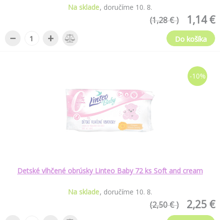
Na sklade
doručíme
10
.
8
.
1,14 €
(1,28 € )
−
+
Do košíka
-10%
Detské vlhčené obrúsky Linteo Baby 72 ks Soft and cream
Na sklade
doručíme
10
.
8
.
2,25 €
(2,50 € )