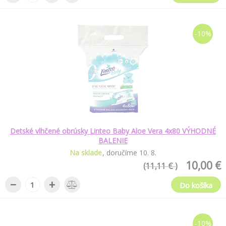
-10%
Detské vlhčené obrúsky Linteo Baby Aloe Vera 4x80 VÝHODNÉ
BALENIE
Na sklade
doručíme
10
.
8
.
10,00 €
(11,11 € )
−
+
Do košíka
-10%