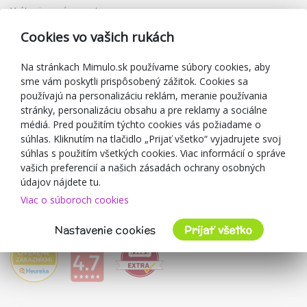
Vrátenie a výmena tovaru
Reklamácia
Cookies vo vašich rukách
Darčekové poukážky
Zľavové kupóny
Na stránkach Mimulo.sk používame súbory cookies, aby
sme vám poskytli prispôsobený zážitok. Cookies sa
Blog
používajú na personalizáciu reklám, meranie používania
O predajcovi
stránky, personalizáciu obsahu a pre reklamy a sociálne
médiá. Pred použitím týchto cookies vás požiadame o
Mimulo.sk
súhlas. Kliknutím na tlačidlo „Prijať všetko“ vyjadrujete svoj
Obchodné podmienky
súhlas s použitím všetkých cookies. Viac informácií o správe
vašich preferencií a našich zásadách ochrany osobných
Ochrana osobných údajov GDPR
údajov nájdete tu.
Kontakty
Viac o súboroch cookies
Spolupracujeme
Hodnotenie zákazníkov
Nastavenie cookies
Prijať všetko