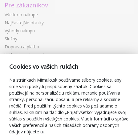
Pre zákazníkov
Všetko o nákupe
Najčastejšie otázky
Výhody nákupu
Služby
Doprava a platba
Vrátenie a výmena tovaru
Reklamácia
Cookies vo vašich rukách
Darčekové poukážky
Zľavové kupóny
Na stránkach Mimulo.sk používame súbory cookies, aby
sme vám poskytli prispôsobený zážitok. Cookies sa
Blog
používajú na personalizáciu reklám, meranie používania
O predajcovi
stránky, personalizáciu obsahu a pre reklamy a sociálne
médiá. Pred použitím týchto cookies vás požiadame o
Mimulo.sk
súhlas. Kliknutím na tlačidlo „Prijať všetko“ vyjadrujete svoj
Obchodné podmienky
súhlas s použitím všetkých cookies. Viac informácií o správe
vašich preferencií a našich zásadách ochrany osobných
Ochrana osobných údajov GDPR
údajov nájdete tu.
Kontakty