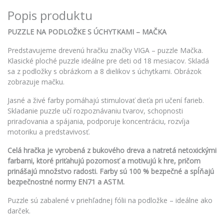
Popis produktu
PUZZLE NA PODLOŽKE S ÚCHYTKAMI – MAČKA
Predstavujeme drevenú hračku značky VIGA – puzzle Mačka.
Klasické ploché puzzle ideálne pre deti od 18 mesiacov. Skladá
sa z podložky s obrázkom a 8 dielikov s úchytkami. Obrázok
zobrazuje mačku.
Jasné a živé farby pomáhajú stimulovať dieťa pri učení farieb.
Skladanie puzzle učí rozpoznávaniu tvarov, schopnosti
priraďovania a spájania, podporuje koncentráciu, rozvíja
motoriku a predstavivosť.
Celá hračka je vyrobená z bukového dreva a natretá netoxickými
farbami, ktoré priťahujú pozornosť a motivujú k hre, pričom
prinášajú množstvo radosti. Farby sú 100 % bezpečné a spĺňajú
bezpečnostné normy EN71 a ASTM.
Puzzle sú zabalené v priehľadnej fólii na podložke – ideálne ako
darček.