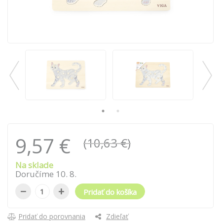
9,57 €
(10,63 €)
Na sklade
Doručíme
10
.
8
.
−
+
Pridať do košíka
Pridať do porovnania
Zdieľať