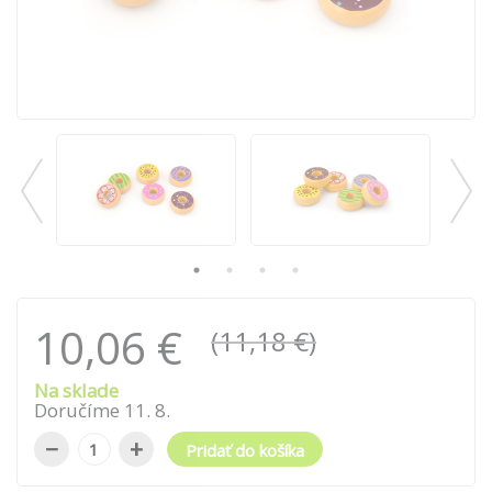
10,06 €
(11,18 €)
Na sklade
Doručíme
11
.
8
.
−
+
Pridať do košíka