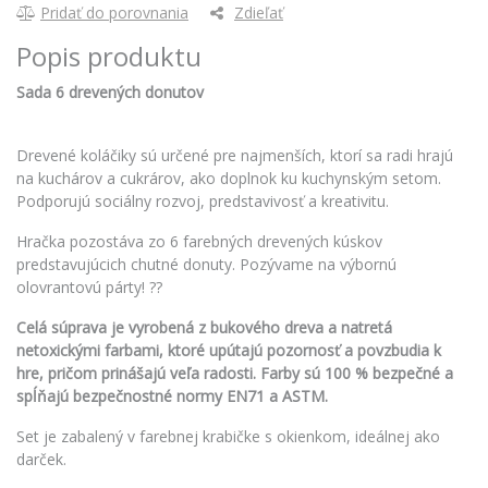
Pridať do porovnania
Zdieľať
Popis produktu
Sada 6 drevených donutov
Drevené koláčiky sú určené pre najmenších, ktorí sa radi hrajú
na kuchárov a cukrárov, ako doplnok ku kuchynským setom.
Podporujú sociálny rozvoj, predstavivosť a kreativitu.
Hračka pozostáva zo 6 farebných drevených kúskov
predstavujúcich chutné donuty. Pozývame na výbornú
olovrantovú párty! ??
Celá súprava je vyrobená z bukového dreva a natretá
netoxickými farbami, ktoré upútajú pozornosť a povzbudia k
hre, pričom prinášajú veľa radosti. Farby sú 100 % bezpečné a
spĺňajú bezpečnostné normy EN71 a ASTM.
Set je zabalený v farebnej krabičke s okienkom, ideálnej ako
darček.