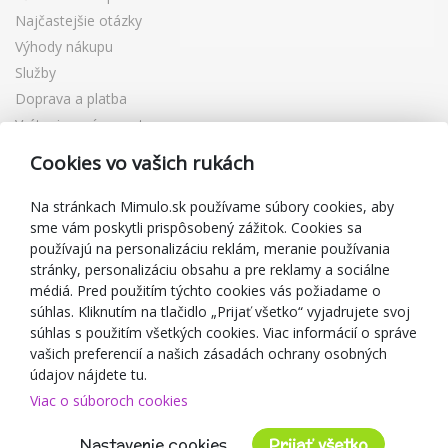
Najčastejšie otázky
Výhody nákupu
Služby
Doprava a platba
Vrátenie a výmena tovaru
Reklamácia
Cookies vo vašich rukách
Darčekové poukážky
Zľavové kupóny
Na stránkach Mimulo.sk používame súbory cookies, aby
sme vám poskytli prispôsobený zážitok. Cookies sa
Blog
používajú na personalizáciu reklám, meranie používania
O predajcovi
stránky, personalizáciu obsahu a pre reklamy a sociálne
médiá. Pred použitím týchto cookies vás požiadame o
Mimulo.sk
súhlas. Kliknutím na tlačidlo „Prijať všetko“ vyjadrujete svoj
Obchodné podmienky
súhlas s použitím všetkých cookies. Viac informácií o správe
vašich preferencií a našich zásadách ochrany osobných
Ochrana osobných údajov GDPR
údajov nájdete tu.
Kontakty
Viac o súboroch cookies
Spolupracujeme
Hodnotenie zákazníkov
Nastavenie cookies
Prijať všetko