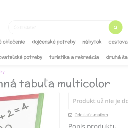
é oblečenie
dojčenské potreby
nábytok
cestova
ovateľské potreby
turistika a rekreácia
druhá š
cky
ná tabuľa multicolor
Produkt už nie je d
Odoslať e-mailom
Popis produktu