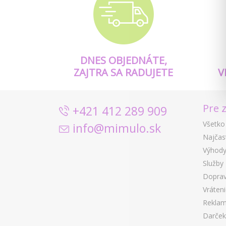
DNES OBJEDNÁTE,
ZAJTRA SA RADUJETE
V
Pre 
+421 412 289 909
Všetko
info@mimulo.sk
Najčas
Výhody
Služby
Doprav
Vráten
Reklam
Darček