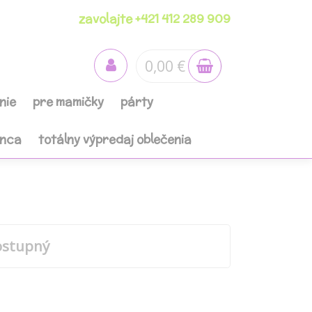
zavolajte +421 412 289 909
0,00 €
nie
pre mamičky
párty
anca
totálny výpredaj oblečenia
ostupný