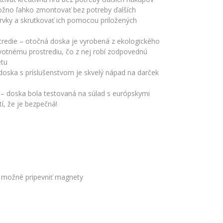
žno ľahko zmontovať bez potreby ďalších
 prvky a skrutkovať ich pomocou priložených
stredie – otočná doska je vyrobená z ekologického
ivotnému prostrediu, čo z nej robí zodpovednú
étu
doska s príslušenstvom je skvelý nápad na darček
– doska bola testovaná na súlad s európskymi
í, že je bezpečná!
e možné pripevniť magnety