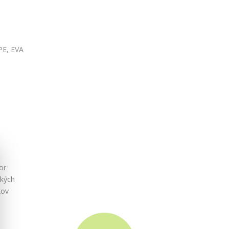
 PE, EVA
or
tkých
kov