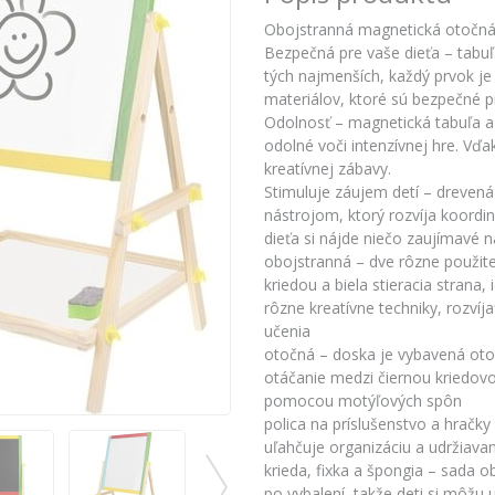
Obojstranná magnetická otočná 
Bezpečná pre vaše dieťa – tabu
tých najmenších, každý prvok je
materiálov, ktoré sú bezpečné p
Odolnosť – magnetická tabuľa a
odolné voči intenzívnej hre. Vď
kreatívnej zábavy.
Stimuluje záujem detí – drevená 
nástrojom, ktorý rozvíja koordi
dieťa si nájde niečo zaujímavé n
obojstranná – dve rôzne použiteľ
kriedou a biela stieracia strana,
rôzne kreatívne techniky, rozvíja
učenia
otočná – doska je vybavená o
otáčanie medzi čiernou kriedovo
pomocou motýľových spôn
polica na príslušenstvo a hračky
uľahčuje organizáciu a udržiava
krieda, fixka a špongia – sada 
po vybalení, takže deti si môžu 