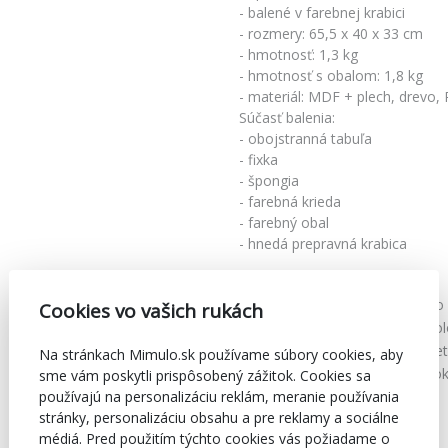
- balené v farebnej krabici
- rozmery: 65,5 x 40 x 33 cm
- hmotnosť: 1,3 kg
- hmotnosť s obalom: 1,8 kg
- materiál: MDF + plech, drevo,
Súčasť balenia:
- obojstranná tabuľa
- fixka
- špongia
- farebná krieda
- farebný obal
- hnedá prepravná krabica
Kód
59146
Značka
Mimulo
Cookies vo vašich rukách
Farba
Multicol
Vhodné pre
Pre vše
Na stránkach Mimulo.sk používame súbory cookies, aby
Doporučený vek
od 3 ro
sme vám poskytli prispôsobený zážitok. Cookies sa
používajú na personalizáciu reklám, meranie používania
stránky, personalizáciu obsahu a pre reklamy a sociálne
médiá. Pred použitím týchto cookies vás požiadame o