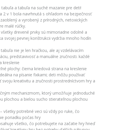
tabuľa a tabuľa na suché mazanie pre deti!
ľa 2 v 1 bola navrhnutá s ohľadom na bezpečnosť
 zaoblený a vyrobený z prírodných, netoxických
re malé rúčky.
 všetky drevené prvky sú mimoriadne odolné a
aka svojej pevnej konštrukcii vydržia mnoho hodín
tabuľa nie je len hračkou, ale aj vzdelávacím
náciu, predstavivosť a manuálne zručnosti. každé
a kreslenie
né plochy: čierna kriedová strana na kreslenie
 ideálna na písanie fixkami; deti môžu používať
ť svoju kreativitu a zručnosti prostredníctvom hry a
točným mechanizmom, ktorý umožňuje jednoduché
u plochou a bielou sucho stierateľnou plochou
 – všetky potrebné veci sú vždy po ruke, čo
nie poriadku počas hry
obsahuje všetko, čo potrebujete na začatie hry hneď
užívať kreatívnu hru bez potreby ďalších nákupov