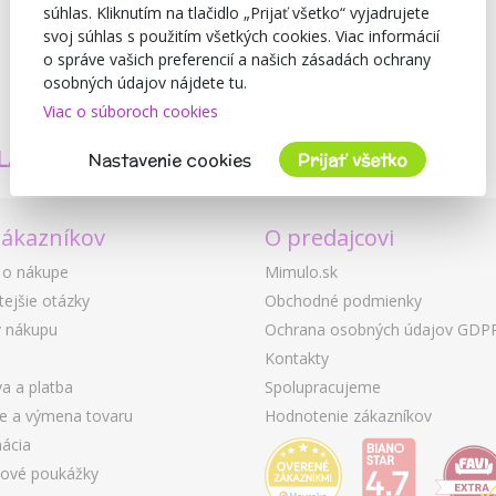
súhlas. Kliknutím na tlačidlo „Prijať všetko“ vyjadrujete
svoj súhlas s použitím všetkých cookies. Viac informácií
o správe vašich preferencií a našich zásadách ochrany
osobných údajov nájdete tu.
Viac o súboroch cookies
TVORÍME
BEZPEČNOSŤ
LASTNÉ PRODUKTY
A KVALITA
Nastavenie cookies
Prijať všetko
zákazníkov
O predajcovi
 o nákupe
Mimulo.sk
tejšie otázky
Obchodné podmienky
 nákupu
Ochrana osobných údajov GDP
Kontakty
a a platba
Spolupracujeme
ie a výmena tovaru
Hodnotenie zákazníkov
ácia
ové poukážky