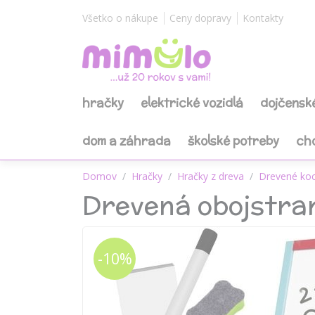
Všetko o nákupe
Ceny dopravy
Kontakty
hračky
elektrické vozidlá
dojčensk
dom a záhrada
školské potreby
ch
Domov
Hračky
Hračky z dreva
Drevené ko
Drevená obojstran
-10%