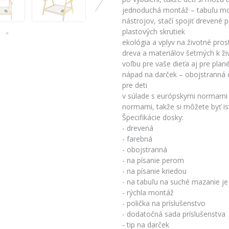
jednoduchá montáž – tabuľu mo
nástrojov, stačí spojiť drevené
plastových skrutiek
ekológia a vplyv na životné pro
dreva a materiálov šetrných k ž
voľbu pre vaše dieťa aj pre plan
nápad na darček – obojstranná 
pre deti
v súlade s európskymi normami 
normami, takže si môžete byť ist
Špecifikácie dosky:
- drevená
- farebná
- obojstranná
- na písanie perom
- na písanie kriedou
- na tabuľu na suché mazanie j
- rýchla montáž
- polička na príslušenstvo
- dodatočná sada príslušenstva
- tip na darček