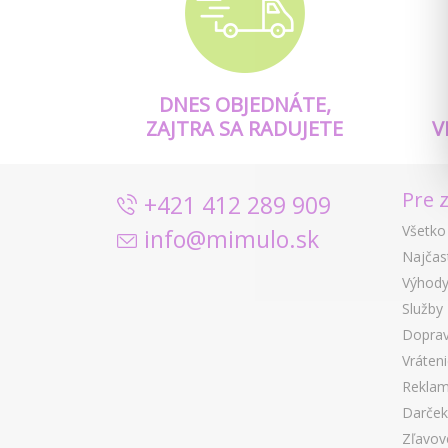
DNES OBJEDNÁTE,
ZAJTRA SA RADUJETE
V
Pre 
+421 412 289 909
Všetko
info@mimulo.sk
Najčas
Výhody
Služby
Doprav
Vráten
Reklam
Darček
Zľavov