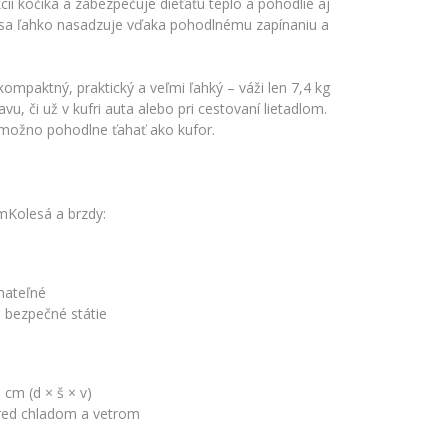
ii kočíka a zabezpečuje dieťaťu teplo a pohodlie aj
 sa ľahko nasadzuje vďaka pohodlnému zapínaniu a
ompaktný, praktický a veľmi ľahký – váži len 7,4 kg
vu, či už v kufri auta alebo pri cestovaní lietadlom.
 možno pohodlne ťahať ako kufor.
mKolesá a brzdy:
mateľné
 bezpečné státie
 cm (d × š × v)
pred chladom a vetrom