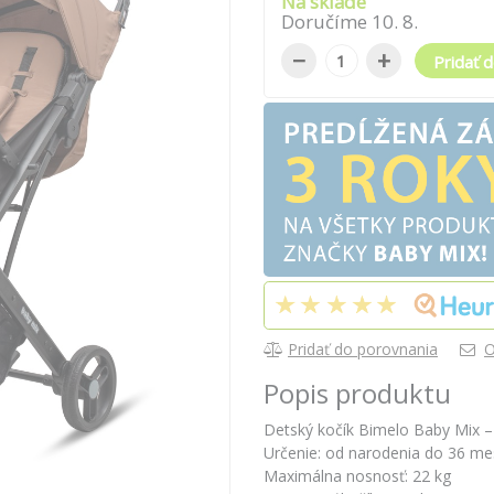
Na sklade
Doručíme
10
.
8
.
−
+
Pridať d
Pridať do porovnania
O
Popis produktu
Detský kočík Bimelo Baby Mix – 
Určenie: od narodenia do 36 me
Maximálna nosnosť: 22 kg