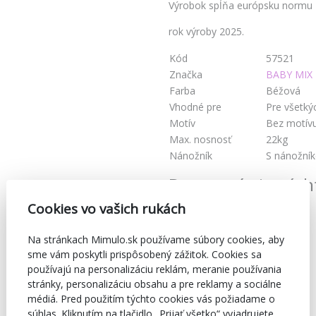
Výrobok spĺňa európsku normu E
rok výroby 2025.
Kód
57521
Značka
BABY MIX
Farba
Béžová
Vhodné pre
Pre všetký
Motív
Bez motív
Max. nosnosť
22kg
Nánožník
S nánožní
Dostupné aj v tých
Cookies vo vašich rukách
Na stránkach Mimulo.sk používame súbory cookies, aby
sme vám poskytli prispôsobený zážitok. Cookies sa
používajú na personalizáciu reklám, meranie používania
stránky, personalizáciu obsahu a pre reklamy a sociálne
médiá. Pred použitím týchto cookies vás požiadame o
súhlas. Kliknutím na tlačidlo „Prijať všetko“ vyjadrujete