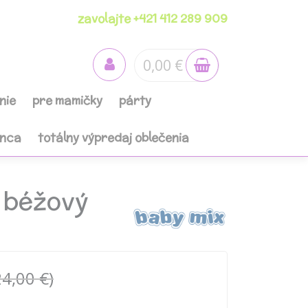
zavolajte +421 412 289 909
0,00 €
nie
pre mamičky
párty
anca
totálny výpredaj oblečenia
 béžový
24,00 €)