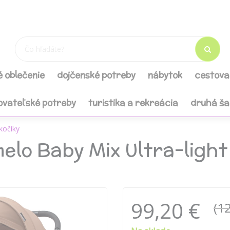
é oblečenie
dojčenské potreby
nábytok
cestova
ovateľské potreby
turistika a rekreácia
druhá š
kočíky
melo Baby Mix Ultra-light
99,20 €
(1