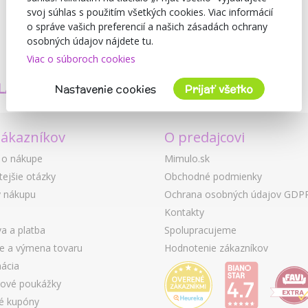
svoj súhlas s použitím všetkých cookies. Viac informácií
o správe vašich preferencií a našich zásadách ochrany
osobných údajov nájdete tu.
Viac o súboroch cookies
TVORÍME
BEZPEČNOSŤ
LASTNÉ PRODUKTY
A KVALITA
Nastavenie cookies
Prijať všetko
zákazníkov
O predajcovi
 o nákupe
Mimulo.sk
tejšie otázky
Obchodné podmienky
 nákupu
Ochrana osobných údajov GDP
Kontakty
a a platba
Spolupracujeme
ie a výmena tovaru
Hodnotenie zákazníkov
ácia
ové poukážky
é kupóny