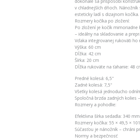
dokonale sa prispôsobí konštrukc
v chladnejších dňoch. Nánožník
esteticky ladí s dizajnom kočíka.
Rozmery kočíka po zložení:
Po zložení je kočík mimoriadne k
– ideálny na skladovanie a prepra
Vďaka integrovanej rukoväti ho
Výška: 60 cm
Dĺžka: 42 cm
Šírka: 20 cm
Dĺžka rukoväte na ťahanie: 48 c
Predné kolesá: 6,5"
Zadné kolesá: 7,5"
Všetky kolesá jednoducho odní
Spoločná brzda zadných kolies –
Rozmery a pohodlie:
Efektívna šírka sedadla: 340 mm
Rozmery kočíka: 55 × 49,5 × 101
Súčasťou je nánožník – chráni 
Normy a bezpečnosť: