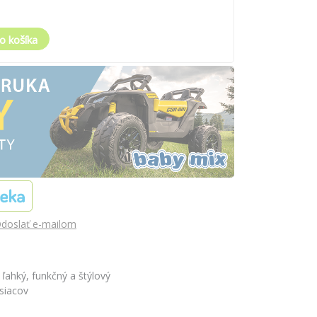
o košíka
doslať e-mailom
ľahký, funkčný a štýlový
siacov