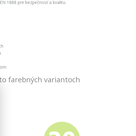
N 1888 pre bezpečnosť a kvalitu.
ch
u
kom
to farebných variantoch