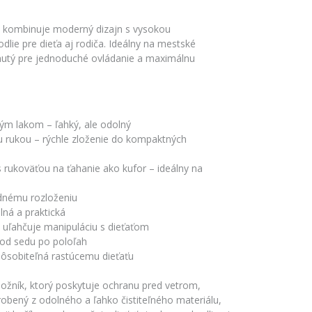
x kombinuje moderný dizajn s vysokou
lie pre dieťa aj rodiča. Ideálny na mestské
nutý pre jednoduché ovládanie a maximálnu
ým lakom – ľahký, ale odolný
ou rukou – rýchle zloženie do kompaktných
s rukoväťou na ťahanie ako kufor – ideálny na
dnému rozloženiu
ná a praktická
uľahčuje manipuláciu s dieťaťom
 od sedu po poloľah
pôsobiteľná rastúcemu dieťaťu
nožník, ktorý poskytuje ochranu pred vetrom,
ený z odolného a ľahko čistiteľného materiálu,