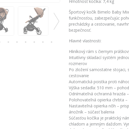
Hmotnosť kočíka: 7,4 kg
Športový kočík Bimelo Baby Mi
funkčnosťou, zabezpečujúc pohod
prechádzky a cestovanie, navrh
bezpečnosť.
Hlavné vlastnosti:
Hliníkový rám s čiernym práškov
Intuitívny skladací systém jedn
rozmerov
Po zložení samostatne stojaci, 
cestovanie
Automatická poistka proti náho
Výška sedadla: 510 mm – pohodl
Odnímateľná ochranná hrazda – 
Polohovateľná opierka chrbta –
Nastaviteľná opierka nôh – pris
ánožník – súčasť balenia
Súčasťou kočíka je praktický ná
chladom a jemným dažďom. Vyrob