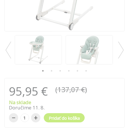
95,95 €
(137,07 €)
Na sklade
Doručíme
11
.
8
.
−
+
Pridať do košíka