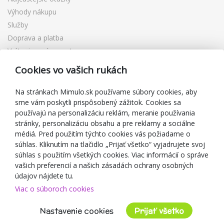
Výhody nákupu
Služby
Doprava a platba
Vrátenie a výmena tovaru
Reklamácia
Cookies vo vašich rukách
Darčekové poukážky
Zľavové kupóny
Na stránkach Mimulo.sk používame súbory cookies, aby
sme vám poskytli prispôsobený zážitok. Cookies sa
Blog
používajú na personalizáciu reklám, meranie používania
O predajcovi
stránky, personalizáciu obsahu a pre reklamy a sociálne
médiá. Pred použitím týchto cookies vás požiadame o
Mimulo.sk
súhlas. Kliknutím na tlačidlo „Prijať všetko“ vyjadrujete svoj
Obchodné podmienky
súhlas s použitím všetkých cookies. Viac informácií o správe
vašich preferencií a našich zásadách ochrany osobných
Ochrana osobných údajov GDPR
údajov nájdete tu.
Kontakty
Viac o súboroch cookies
Spolupracujeme
Hodnotenie zákazníkov
Nastavenie cookies
Prijať všetko