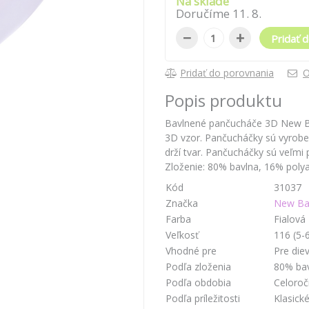
Na sklade
Doručíme
11
.
8
.
−
+
Pridať d
Pridať do porovnania
O
Popis produktu
Bavlnené pančucháče 3D New B
3D vzor. Pančucháčky sú vyroben
drží tvar. Pančucháčky sú veľmi
Zloženie: 80% bavlna, 16% polya
Kód
31037
Značka
New Ba
Farba
Fialová
Veľkosť
116 (5-
Vhodné pre
Pre die
Podľa zloženia
80% bav
Podľa obdobia
Celoro
Podľa príležitosti
Klasick