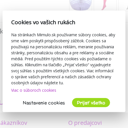
Cookies vo vašich rukách
íkmi:
100%
Na stránkach Mimulo.sk používame súbory cookies, aby
sme vám poskytli prispôsobený zážitok. Cookies sa
používajú na personalizáciu reklám, meranie používania
stránky, personalizáciu obsahu a pre reklamy a sociálne
médiá. Pred použitím týchto cookies vás požiadame o
súhlas. Kliknutím na tlačidlo „Prijať všetko“ vyjadrujete
svoj súhlas s použitím všetkých cookies. Viac informácií
o správe vašich preferencií a našich zásadách ochrany
osobných údajov nájdete tu.
Viac o súboroch cookies
TVORÍME
BEZPEČNOSŤ
LASTNÉ PRODUKTY
A KVALITA
Nastavenie cookies
Prijať všetko
zákazníkov
O predajcovi