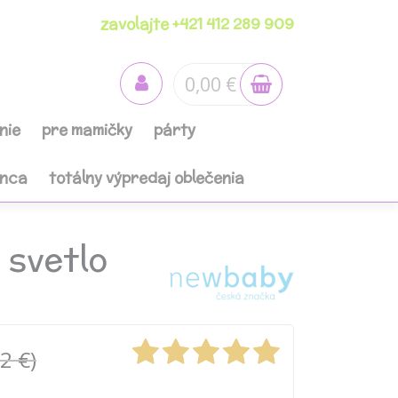
zavolajte +421 412 289 909
0,00 €
nie
pre mamičky
párty
anca
totálny výpredaj oblečenia
 svetlo
2 €)