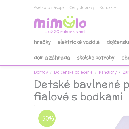
Všetko o nákupe
Ceny dopravy
Kontakty
hračky
elektrické vozidlá
dojčensk
dom a záhrada
školské potreby
ch
Domov
Dojčenské oblečenie
Pančuchy
Žak
Detské bavlnené 
fialové s bodkami
-50%