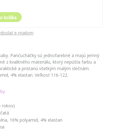
o košíka
doslať e-mailom
aby. Pančucháčky sú jednofarebné a majú jemný
é z kvalitného materiálu, ktorý nepúšťa farbu a
 praktické a pristanú všetkým malým slečnám.
mid, 4% elastan. Veľkosť 116-122.
by
6 rokov)
včatá
lna, 16% polyamid, 4% elastan
čné
é