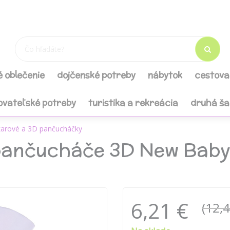
é oblečenie
dojčenské potreby
nábytok
cestova
ovateľské potreby
turistika a rekreácia
druhá š
arové a 3D pančucháčky
pančucháče 3D New Baby
6,21 €
(12,4