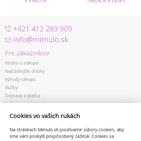
A KVALITA
TRADÍCIE A LÁSKY
+421 412 289 909
info@mimulo.sk
Pre zákazníkov
Všetko o nákupe
Najčastejšie otázky
Výhody nákupu
Služby
Doprava a platba
Vrátenie a výmena tovaru
Reklamácia
Cookies vo vašich rukách
Darčekové poukážky
Zľavové kupóny
Na stránkach Mimulo.sk používame súbory cookies, aby
sme vám poskytli prispôsobený zážitok. Cookies sa
Blog