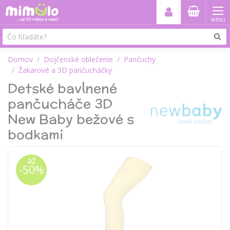
MENU
Domov
Dojčenské oblečenie
Pančuchy
Žakarové a 3D pančucháčky
Detské bavlnené
pančucháče 3D
New Baby bežové s
bodkami
až
-50%