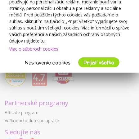
používajú na personalizáciu reklám, meranie používania
O predajcovi
stránky, personalizáciu obsahu a pre reklamy a sociálne
médiá. Pred použitím týchto cookies vás požiadame o
Mimulo.sk
súhlas. Kliknutím na tlačidlo „Prijať všetko“ vyjadrujete svoj
Obchodné podmienky
súhlas s použitím všetkých cookies. Viac informácií o správe
vašich preferencií a našich zásadách ochrany osobných
Ochrana osobných údajov GDPR
údajov nájdete tu.
Kontakty
Viac o súboroch cookies
Spolupracujeme
Hodnotenie zákazníkov
Nastavenie cookies
Prijať všetko
Partnerské programy
Affiliate program
Veľkoobchodná spolupráca
Sledujte nás