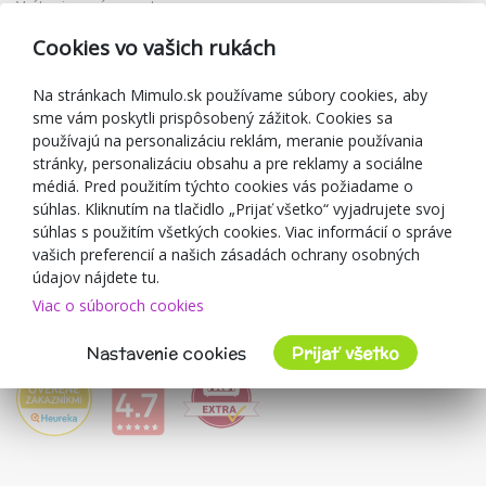
Vrátenie a výmena tovaru
Reklamácia
Cookies vo vašich rukách
Darčekové poukážky
Zľavové kupóny
Na stránkach Mimulo.sk používame súbory cookies, aby
sme vám poskytli prispôsobený zážitok. Cookies sa
Blog
používajú na personalizáciu reklám, meranie používania
O predajcovi
stránky, personalizáciu obsahu a pre reklamy a sociálne
médiá. Pred použitím týchto cookies vás požiadame o
Mimulo.sk
súhlas. Kliknutím na tlačidlo „Prijať všetko“ vyjadrujete svoj
Obchodné podmienky
súhlas s použitím všetkých cookies. Viac informácií o správe
vašich preferencií a našich zásadách ochrany osobných
Ochrana osobných údajov GDPR
údajov nájdete tu.
Kontakty
Viac o súboroch cookies
Spolupracujeme
Hodnotenie zákazníkov
Nastavenie cookies
Prijať všetko