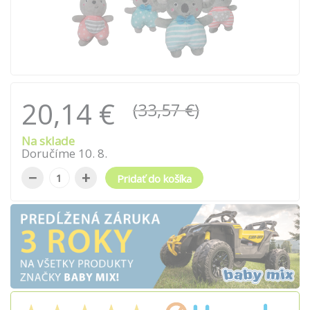
20,14 €
(33,57 €)
Na sklade
Doručíme
10
.
8
.
−
+
Pridať do košíka