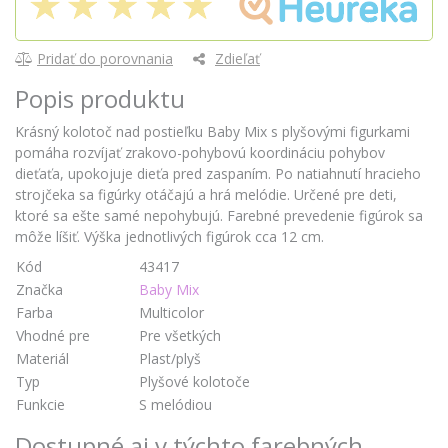
Pridať do porovnania
Zdieľať
Popis produktu
Krásný kolotoč nad postieľku Baby Mix s plyšovými figurkami
pomáha rozvíjať zrakovo-pohybovú koordináciu pohybov
dieťaťa, upokojuje dieťa pred zaspaním. Po natiahnutí hracieho
strojčeka sa figúrky otáčajú a hrá melódie. Určené pre deti,
ktoré sa ešte samé nepohybujú. Farebné prevedenie figúrok sa
môže líšiť. Výška jednotlivých figúrok cca 12 cm.
Kód
43417
Značka
Baby Mix
Farba
Multicolor
Vhodné pre
Pre všetkých
Materiál
Plast/plyš
Typ
Plyšové kolotoče
Funkcie
S melódiou
Dostupné aj v týchto farebných