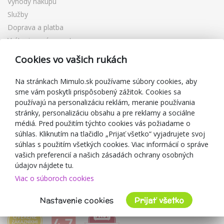
Výhody nákupu
Služby
Doprava a platba
Vrátenie a výmena tovaru
Reklamácia
Cookies vo vašich rukách
Darčekové poukážky
Zľavové kupóny
Na stránkach Mimulo.sk používame súbory cookies, aby
sme vám poskytli prispôsobený zážitok. Cookies sa
Blog
používajú na personalizáciu reklám, meranie používania
O predajcovi
stránky, personalizáciu obsahu a pre reklamy a sociálne
médiá. Pred použitím týchto cookies vás požiadame o
Mimulo.sk
súhlas. Kliknutím na tlačidlo „Prijať všetko“ vyjadrujete svoj
Obchodné podmienky
súhlas s použitím všetkých cookies. Viac informácií o správe
vašich preferencií a našich zásadách ochrany osobných
Ochrana osobných údajov GDPR
údajov nájdete tu.
Kontakty
Viac o súboroch cookies
Spolupracujeme
Hodnotenie zákazníkov
Nastavenie cookies
Prijať všetko