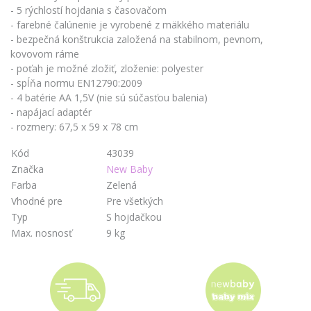
- 5 rýchlostí hojdania s časovačom
- farebné čalúnenie je vyrobené z mäkkého materiálu
- bezpečná konštrukcia založená na stabilnom, pevnom,
kovovom ráme
- poťah je možné zložiť, zloženie: polyester
- spĺňa normu EN12790:2009
- 4 batérie AA 1,5V (nie sú súčasťou balenia)
- napájací adaptér
- rozmery: 67,5 x 59 x 78 cm
Kód
43039
Značka
New Baby
Farba
Zelená
Vhodné pre
Pre všetkých
Typ
S hojdačkou
Max. nosnosť
9 kg