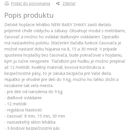
Pridať do porovnania
Zdieľať
Popis produktu
Detské hojdacie lehátko NEW BABY SHAKY zaistí dieťaťu
príjemné chvíle oddychu a zábavy. Obsahuje modul s melódiami,
časovač a možno ho ovládať diaľkovým ovládaním. Operadlo
má nastaviteľnú polohu. Stlačením tlačidla funkcie časovača je
možné nastaviť dobu húpania na 8, 15 a 30 minút. V prípade
spustenia hojdačky bez časovača, bude pokračovať v hojdaniu,
kým ju ručne nevypnete. Tlačidlom pre hudbu je možno prepínať
až 12 melódií. Kvalitný materiál, kovová konštrukcia a
bezpečnostné pásy, to je záruka bezpečia pre Vaše dieťa.
Húpátko je vhodné pre deti do 9 kg, možno ho ľahko zložiť a
nezaberie tak veľa miesta.
- pre deti od narodenia do 9 kg
- diaľkové ovládanie
- 12 melódií
- regulácia hlasitosti
- časovač: 8 min, 15 min, 30 min
- nastaviteľný sklon lehátka
- 3-bodový bezpečnostný pás