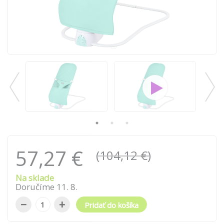
57,27 €
(104,12 €)
Na sklade
Doručíme
11
.
8
.
−
+
Pridať do košíka