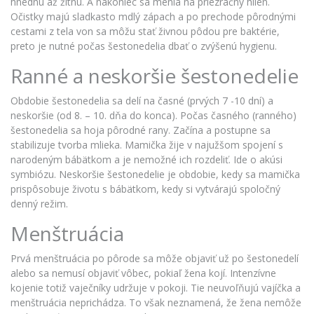
hnednú až žltnú. A nakoniec sa menia na priezračný hlien.
Očistky majú sladkasto mdlý zápach a po prechode pôrodnými
cestami z tela von sa môžu stať živnou pôdou pre baktérie,
preto je nutné počas šestonedelia dbať o zvýšenú hygienu.
Ranné a
neskoršie šestonedelie
Obdobie šestonedelia sa delí na časné (prvých 7 -10 dní) a
neskoršie (od 8. – 10. dňa do konca). Počas časného (ranného)
šestonedelia sa hoja pôrodné rany. Začína a postupne sa
stabilizuje tvorba mlieka. Mamička žije v najužšom spojení s
narodeným bábätkom a je nemožné ich rozdeliť. Ide o akúsi
symbiózu. Neskoršie šestonedelie je obdobie, kedy sa mamička
prispôsobuje životu s bábätkom, kedy si vytvárajú spoločný
denný režim.
Menštruácia
Prvá menštruácia po pôrode
sa môže objaviť už po šestonedelí
alebo sa nemusí objaviť vôbec, pokiaľ žena kojí. Intenzívne
kojenie totiž vaječníky udržuje v pokoji. Tie neuvoľňujú vajíčka a
menštruácia neprichádza. To však neznamená, že žena nemôže