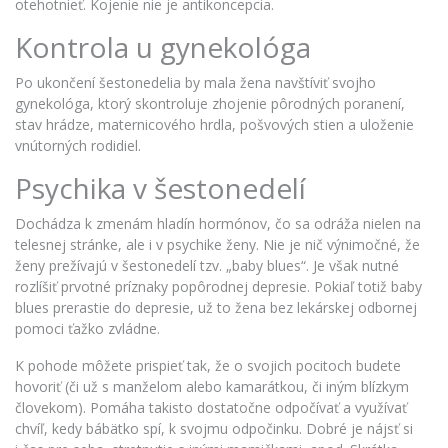
otehotnieť. Kojenie nie je antikoncepcia.
Kontrola u gynekológa
Po ukončení šestonedelia by mala žena navštíviť svojho
gynekológa, ktorý skontroluje zhojenie pôrodných poranení,
stav hrádze, maternicového hrdla, pošvových stien a uloženie
vnútorných rodidiel.
Psychika v šestonedelí
Dochádza k zmenám hladín hormónov, čo sa odráža nielen na
telesnej stránke, ale i v psychike ženy. Nie je nič výnimočné, že
ženy prežívajú v šestonedelí tzv. „baby blues“. Je však nutné
rozlíšiť prvotné príznaky popôrodnej depresie. Pokiaľ totiž baby
blues prerastie do depresie, už to žena bez lekárskej odbornej
pomoci ťažko zvládne.
K pohode môžete prispieť tak, že o svojich pocitoch budete
hovoriť (či už s
manželom alebo kamarátkou, či iným blízkym
človekom). Pomáha takisto dostatočne odpočívať a využívať
chvíľ, kedy bábätko spí, k svojmu odpočinku. Dobré je nájsť si