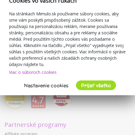
Cookies vo vašich rukách
Darčekové poukážky
Zľavové kupóny
Na stránkach Mimulo.sk používame súbory cookies, aby
sme vám poskytli prispôsobený zážitok. Cookies sa
Blog
používajú na personalizáciu reklám, meranie používania
O predajcovi
stránky, personalizáciu obsahu a pre reklamy a sociálne
médiá. Pred použitím týchto cookies vás požiadame o
Mimulo.sk
súhlas. Kliknutím na tlačidlo „Prijať všetko“ vyjadrujete svoj
Obchodné podmienky
súhlas s použitím všetkých cookies. Viac informácií o správe
vašich preferencií a našich zásadách ochrany osobných
Ochrana osobných údajov GDPR
údajov nájdete tu.
Kontakty
Viac o súboroch cookies
Spolupracujeme
Hodnotenie zákazníkov
Nastavenie cookies
Prijať všetko
Partnerské programy
Affiliate program