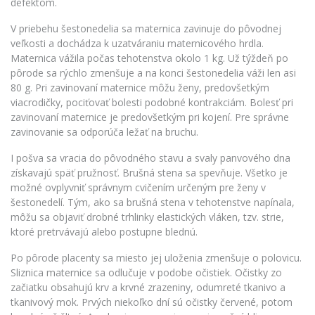
defektom.
V priebehu šestonedelia sa maternica zavinuje do pôvodnej
veľkosti a dochádza k uzatváraniu maternicového hrdla.
Maternica vážila počas tehotenstva okolo 1 kg. Už týždeň po
pôrode sa rýchlo zmenšuje a na konci šestonedelia váži len asi
80 g. Pri zavinovaní maternice môžu ženy, predovšetkým
viacrodičky, pociťovať bolesti podobné kontrakciám. Bolesť pri
zavinovaní maternice je predovšetkým pri kojení. Pre správne
zavinovanie sa odporúča ležať na bruchu.
I pošva sa vracia do pôvodného stavu a svaly panvového dna
získavajú späť pružnosť. Brušná stena sa spevňuje. Všetko je
možné ovplyvniť správnym cvičením určeným pre ženy v
šestonedelí. Tým, ako sa brušná stena v tehotenstve napínala,
môžu sa objaviť drobné trhlinky elastických vláken, tzv. strie,
ktoré pretrvávajú alebo postupne blednú.
Po pôrode placenty sa miesto jej uloženia zmenšuje o polovicu.
Sliznica maternice sa odlučuje v podobe očistiek. Očistky zo
začiatku obsahujú krv a krvné zrazeniny, odumreté tkanivo a
tkanivový mok. Prvých niekoľko dní sú očistky červené, potom