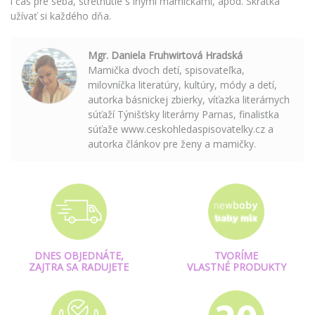
i čas pre seba, stretnutie s inými mamičkami, apod. Skrátka
užívať si každého dňa.
Mgr. Daniela Fruhwirtová Hradská
Mamička dvoch detí, spisovateľka,
milovníčka literatúry, kultúry, módy a detí,
autorka básnickej zbierky, víťazka literárnych
súťaží Týnišťsky literárny Parnas, finalistka
súťaže www.ceskohledaspisovatelky.cz a
autorka článkov pre ženy a mamičky.
DNES OBJEDNÁTE,
TVORÍME
ZAJTRA SA RADUJETE
VLASTNÉ PRODUKTY