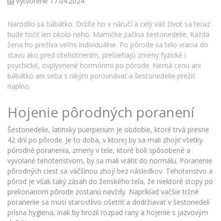
Vytvorené 17.04.2024
Narodilo sa bábätko. Držíte ho v náručí a celý váš život sa teraz
bude točiť len okolo neho. Mamičke začína šestonedelie. Každá
žena ho prežíva veľmi individuálne. Po pôrode sa telo vracia do
stavu ako pred otehotnením, prebiehajú zmeny fyzické i
psychické, ovplyvnené hormónmi po pôrode. Nemá cenu ani
bábätko ani seba s nikým porovnávať a šestonedelie prežiť
naplno.
Hojenie pôrodných poranení
Šestonedelie, latinsky puerperium je obdobie, ktoré trvá presne
42 dní po pôrode. Je to doba, v ktorej by sa mali zhojiť všetky
pôrodné poranenia, zmeny v tele, ktoré boli spôsobené a
vyvolané tehotenstvom, by sa mali vrátiť do normálu. Poranenie
pôrodných ciest sa väčšinou zhojí bez následkov. Tehotenstvo a
pôrod je však taký zásah do ženského tela, že niektoré stopy po
prekonanom pôrode zostanú navždy. Napríklad väčšie tržné
poranenie sa musí starostlivo ošetriť a dodržiavať v
šestonedelí
prísna hygiena, inak by hrozil rozpad rany a hojenie s jazvovým