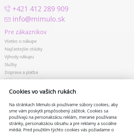
+421 412 289 909
info@mimulo.sk
Pre zákazníkov
Všetko o nákupe
Najčastejšie otázky
Výhody nákupu
Služby
Doprava a platba
Vrátenie a výmena tovaru
Reklamácia
Cookies vo vašich rukách
Darčekové poukážky
Zľavové kupóny
Na stránkach Mimulo.sk používame súbory cookies, aby
sme vám poskytli prispôsobený zážitok. Cookies sa
Blog
používajú na personalizáciu reklám, meranie používania
O predajcovi
stránky, personalizáciu obsahu a pre reklamy a sociálne
médiá. Pred použitím týchto cookies vás požiadame o
Mimulo.sk