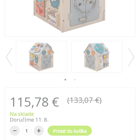
115,78 €
(133,07 €)
Na sklade
Doručíme
11
.
8
.
−
+
Pridať do košíka