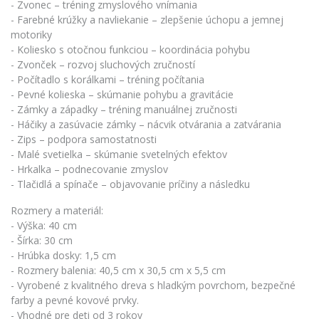
- Zvonec – tréning zmyslového vnímania
- Farebné krúžky a navliekanie – zlepšenie úchopu a jemnej
motoriky
- Koliesko s otočnou funkciou – koordinácia pohybu
- Zvonček – rozvoj sluchových zručností
- Počítadlo s korálkami – tréning počítania
- Pevné kolieska – skúmanie pohybu a gravitácie
- Zámky a západky – tréning manuálnej zručnosti
- Háčiky a zasúvacie zámky – nácvik otvárania a zatvárania
- Zips – podpora samostatnosti
- Malé svetielka – skúmanie svetelných efektov
- Hrkalka – podnecovanie zmyslov
- Tlačidlá a spínače – objavovanie príčiny a následku
Rozmery a materiál:
- Výška: 40 cm
- Šírka: 30 cm
- Hrúbka dosky: 1,5 cm
- Rozmery balenia: 40,5 cm x 30,5 cm x 5,5 cm
- Vyrobené z kvalitného dreva s hladkým povrchom, bezpečné
farby a pevné kovové prvky.
- Vhodné pre deti od 3 rokov