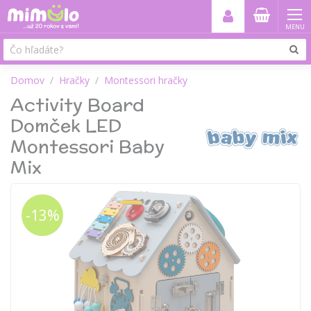
MENU
Domov
Hračky
Montessori hračky
Activity Board
Domček LED
Montessori Baby
Mix
-13%