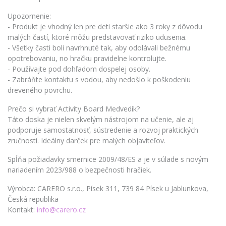
Upozornenie:
- Produkt je vhodný len pre deti staršie ako 3 roky z dôvodu
malých častí, ktoré môžu predstavovať riziko udusenia.
- Všetky časti boli navrhnuté tak, aby odolávali bežnému
opotrebovaniu, no hračku pravidelne kontrolujte.
- Používajte pod dohľadom dospelej osoby.
- Zabráňte kontaktu s vodou, aby nedošlo k poškodeniu
dreveného povrchu.
Prečo si vybrať Activity Board Medvedík?
Táto doska je nielen skvelým nástrojom na učenie, ale aj
podporuje samostatnosť, sústredenie a rozvoj praktických
zručností. Ideálny darček pre malých objaviteľov.
Spĺňa požiadavky smernice 2009/48/ES a je v súlade s novým
nariadením 2023/988 o bezpečnosti hračiek.
Výrobca: CARERO s.r.o., Písek 311, 739 84 Písek u Jablunkova,
Česká republika
Kontakt:
info@carero.cz