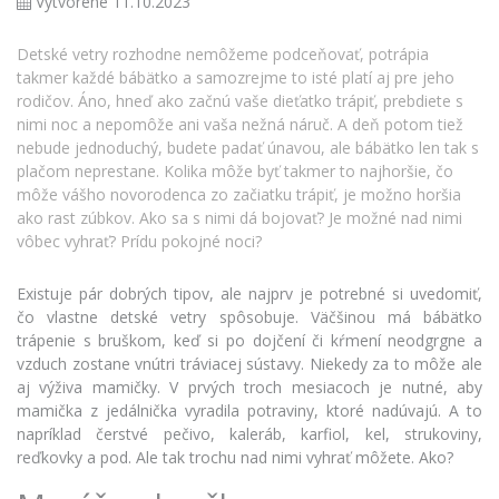
Vytvorené 11.10.2023
Detské vetry rozhodne nemôžeme podceňovať, potrápia
takmer každé bábätko a samozrejme to isté platí aj pre jeho
rodičov. Áno, hneď ako začnú vaše dieťatko trápiť, prebdiete s
nimi noc a nepomôže ani vaša nežná náruč. A deň potom tiež
nebude jednoduchý, budete padať únavou, ale bábätko len tak s
plačom neprestane. Kolika môže byť takmer to najhoršie, čo
môže vášho novorodenca zo začiatku trápiť, je možno horšia
ako rast zúbkov. Ako sa s nimi dá bojovať? Je možné nad nimi
vôbec vyhrať? Prídu pokojné noci?
Existuje pár dobrých tipov, ale najprv je potrebné si uvedomiť,
čo vlastne detské vetry spôsobuje. Väčšinou má bábätko
trápenie s bruškom, keď si po dojčení či kŕmení neodgrgne a
vzduch zostane vnútri tráviacej sústavy. Niekedy za to môže ale
aj výživa mamičky. V prvých troch mesiacoch je nutné, aby
mamička z jedálnička vyradila potraviny, ktoré nadúvajú. A to
napríklad čerstvé pečivo, kaleráb, karfiol, kel, strukoviny,
reďkovky a pod. Ale tak trochu nad nimi vyhrať môžete. Ako?