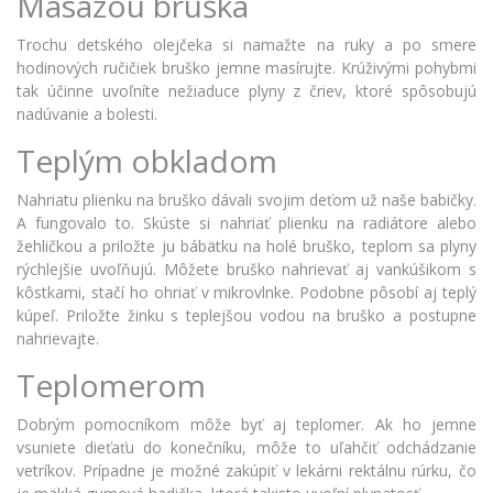
Masážou bruška
Trochu detského olejčeka si namažte na ruky a po smere
hodinových ručičiek bruško jemne masírujte. Krúživými pohybmi
tak účinne uvoľníte nežiaduce plyny z čriev, ktoré spôsobujú
nadúvanie a bolesti.
Teplým obkladom
Nahriatu plienku na bruško dávali svojim deťom už naše babičky.
A fungovalo to. Skúste si nahriať plienku na radiátore alebo
žehličkou a priložte ju bábätku na holé bruško, teplom sa plyny
rýchlejšie uvoľňujú. Môžete bruško nahrievať aj vankúšikom s
kôstkami, stačí ho ohriať v mikrovlnke. Podobne pôsobí aj teplý
kúpeľ. Priložte žinku s teplejšou vodou na bruško a postupne
nahrievajte.
Teplomerom
Dobrým pomocníkom môže byť aj teplomer. Ak ho jemne
vsuniete dieťaťu do konečníku, môže to uľahčiť odchádzanie
vetríkov. Prípadne je možné zakúpiť v lekárni rektálnu rúrku, čo