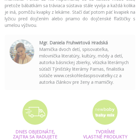
pretože bábätkám sa tráviaca sústava stále vyvíja a každá kolika
je iná, pomôžu kvapky z lekárne. Stačí dať potom päť kvapiek na
lyžicu pred dojčením alebo priamo do dojčenské fľaštičky s
umelou výživou.
Mgr. Daniela Fruhwirtová Hradská
Mamička dvoch detí, spisovateľka,
milovníčka literatúry, kultúry, módy a detí,
autorka básnickej zbierky, víťazka literárnych
súťaží Týnišťsky literárny Parnas, finalistka
súťaže www.ceskohledaspisovatelky.cz a
autorka článkov pre ženy a mamičky.
DNES OBJEDNÁTE,
TVORÍME
ZAJTRA SA RADUJETE
VLASTNÉ PRODUKTY