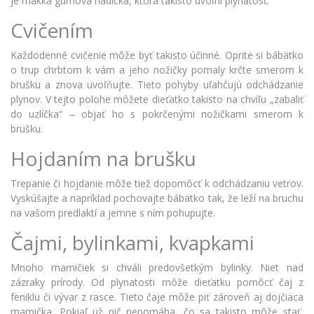
je mäkká gumová hadička, ktorá takisto uvoľní plynatosť.
Cvičením
Každodenné cvičenie môže byť takisto účinné. Oprite si bábätko
o trup chrbtom k vám a jeho nožičky pomaly krčte smerom k
brušku a znova uvoľňujte. Tieto pohyby uľahčujú odchádzanie
plynov. V tejto polohe môžete dieťatko takisto na chvíľu „zabaliť
do uzlíčka“ – objať ho s pokrčenými nožičkami smerom k
brušku.
Hojdaním na brušku
Trepanie či hojdanie môže tiež dopomôcť k odchádzaniu vetrov.
Vyskúšajte a napríklad pochovajte bábätko tak, že leží na bruchu
na vašom predlaktí a jemne s ním pohupujte.
Čajmi, bylinkami, kvapkami
Mnoho mamičiek si chváli predovšetkým bylinky. Niet nad
zázraky prírody. Od plynatosti môže dieťatku pomôcť čaj z
feniklu či vývar z rasce. Tieto čaje môže piť zároveň aj dojčiaca
mamička. Pokiaľ už nič nepomáha, čo sa takisto môže stať,