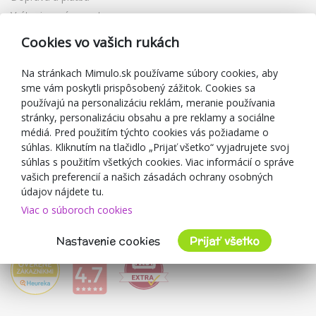
Vrátenie a výmena tovaru
Reklamácia
Cookies vo vašich rukách
Darčekové poukážky
Zľavové kupóny
Na stránkach Mimulo.sk používame súbory cookies, aby
sme vám poskytli prispôsobený zážitok. Cookies sa
Blog
používajú na personalizáciu reklám, meranie používania
O predajcovi
stránky, personalizáciu obsahu a pre reklamy a sociálne
médiá. Pred použitím týchto cookies vás požiadame o
Mimulo.sk
súhlas. Kliknutím na tlačidlo „Prijať všetko“ vyjadrujete svoj
Obchodné podmienky
súhlas s použitím všetkých cookies. Viac informácií o správe
vašich preferencií a našich zásadách ochrany osobných
Ochrana osobných údajov GDPR
údajov nájdete tu.
Kontakty
Viac o súboroch cookies
Spolupracujeme
Hodnotenie zákazníkov
Nastavenie cookies
Prijať všetko