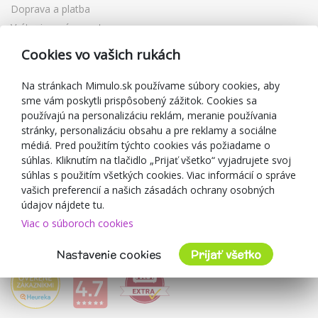
Doprava a platba
Vrátenie a výmena tovaru
Reklamácia
Cookies vo vašich rukách
Darčekové poukážky
Zľavové kupóny
Na stránkach Mimulo.sk používame súbory cookies, aby
sme vám poskytli prispôsobený zážitok. Cookies sa
Blog
používajú na personalizáciu reklám, meranie používania
O predajcovi
stránky, personalizáciu obsahu a pre reklamy a sociálne
médiá. Pred použitím týchto cookies vás požiadame o
Mimulo.sk
súhlas. Kliknutím na tlačidlo „Prijať všetko“ vyjadrujete svoj
Obchodné podmienky
súhlas s použitím všetkých cookies. Viac informácií o správe
vašich preferencií a našich zásadách ochrany osobných
Ochrana osobných údajov GDPR
údajov nájdete tu.
Kontakty
Viac o súboroch cookies
Spolupracujeme
Hodnotenie zákazníkov
Nastavenie cookies
Prijať všetko