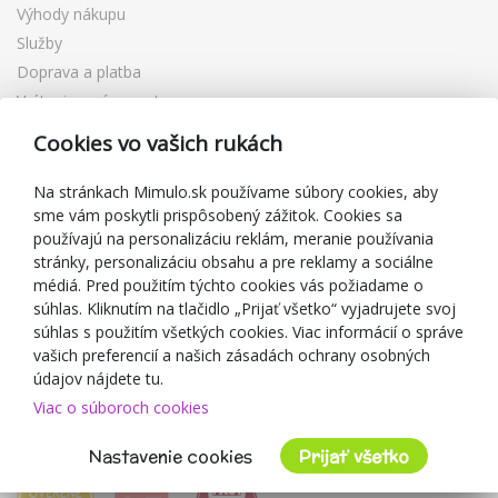
Výhody nákupu
Služby
Doprava a platba
Vrátenie a výmena tovaru
Reklamácia
Cookies vo vašich rukách
Darčekové poukážky
Zľavové kupóny
Na stránkach Mimulo.sk používame súbory cookies, aby
sme vám poskytli prispôsobený zážitok. Cookies sa
Blog
používajú na personalizáciu reklám, meranie používania
O predajcovi
stránky, personalizáciu obsahu a pre reklamy a sociálne
médiá. Pred použitím týchto cookies vás požiadame o
Mimulo.sk
súhlas. Kliknutím na tlačidlo „Prijať všetko“ vyjadrujete svoj
Obchodné podmienky
súhlas s použitím všetkých cookies. Viac informácií o správe
vašich preferencií a našich zásadách ochrany osobných
Ochrana osobných údajov GDPR
údajov nájdete tu.
Kontakty
Viac o súboroch cookies
Spolupracujeme
Hodnotenie zákazníkov
Nastavenie cookies
Prijať všetko