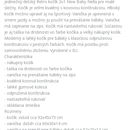
jedinečný detský Retro kočík 2v1 New Baby Nella pre malé
slečny. Kočík je veľmi kvalitný s kovovou konštrukciou. Hlboký
kočík možno upraviť aj na športový. Vanička je upevnená v
smere jazdy a možno ju použiť na prenášanie bábiky. Vanička
má zapínanie na zips. Kočík má nastaviteľnú rukoväť. Súčasťou
je aj taška na drobnosti vo farbe kočíka a veľký nákupný košík.
Moderný a ľahký kočík pre bábiky s klasickou odpruženou
konštrukciou v pestrých farbách. Kočík má poistku proti
samovoľnému zloženiu. Vyrobené v EU.
Charakteristika:
- nákupný košík
- taška na drobnosti vo farbe kočíka
- vanička na prenášanie bábiky na zips
- kvalitná kovová konštrukcia
- ľahké gumové kolesá
- odpružená konštrukcia
- nastaviteľná rukoväť
- skládacia strieška
Rozmery:
- kočík: vxšxd cca 92x45x73 cm
- vanička: dxšxh cca 60x30x14 cm
- vanička na prenášanie bábiky: dxšxh cca 52x25x13 cm