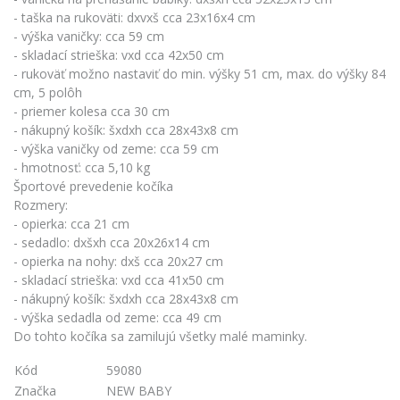
- taška na rukoväti: dxvxš cca 23x16x4 cm
- výška vaničky: cca 59 cm
- skladací strieška: vxd cca 42x50 cm
- rukoväť možno nastaviť do min. výšky 51 cm, max. do výšky 84
cm, 5 polôh
- priemer kolesa cca 30 cm
- nákupný košík: šxdxh cca 28x43x8 cm
- výška vaničky od zeme: cca 59 cm
- hmotnosť: cca 5,10 kg
Športové prevedenie kočíka
Rozmery:
- opierka: cca 21 cm
- sedadlo: dxšxh cca 20x26x14 cm
- opierka na nohy: dxš cca 20x27 cm
- skladací strieška: vxd cca 41x50 cm
- nákupný košík: šxdxh cca 28x43x8 cm
- výška sedadla od zeme: cca 49 cm
Do tohto kočíka sa zamilujú všetky malé maminky.
Kód
59080
Značka
NEW BABY