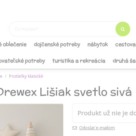
é oblečenie
dojčenské potreby
nábytok
cestova
ovateľské potreby
turistika a rekreácia
druhá š
le
Postieľky klasické
rewex Lišiak svetlo sivá
Produkt už nie je d
Odoslať e-mailom