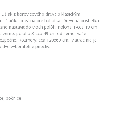
Lišiak z borovicového dreva s klasickým
išiačika, ideálna pre bábätká. Drevená postieľka
žno nastaviť do troch polôh. Poloha 1-cca 19 cm
d zeme, poloha 3-cca 49 cm od zeme. Vaše
bezpečne. Rozmery: cca 120x60 cm. Matrac nie je
 dve vyberateľné priečky.
ej bočnice