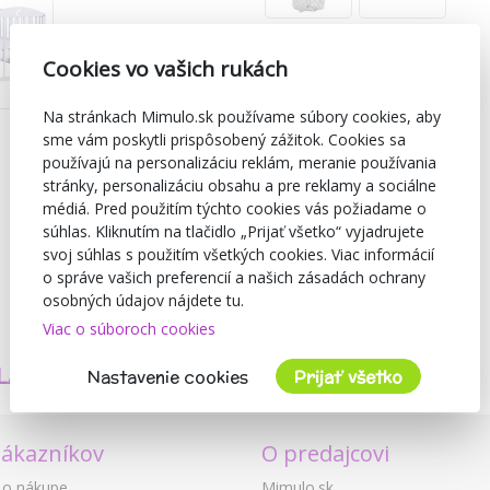
Cookies vo vašich rukách
Na stránkach Mimulo.sk používame súbory cookies, aby
sme vám poskytli prispôsobený zážitok. Cookies sa
používajú na personalizáciu reklám, meranie používania
stránky, personalizáciu obsahu a pre reklamy a sociálne
médiá. Pred použitím týchto cookies vás požiadame o
súhlas. Kliknutím na tlačidlo „Prijať všetko“ vyjadrujete
svoj súhlas s použitím všetkých cookies. Viac informácií
o správe vašich preferencií a našich zásadách ochrany
osobných údajov nájdete tu.
Viac o súboroch cookies
TVORÍME
BEZPEČNOSŤ
LASTNÉ PRODUKTY
A KVALITA
Nastavenie cookies
Prijať všetko
zákazníkov
O predajcovi
 o nákupe
Mimulo.sk