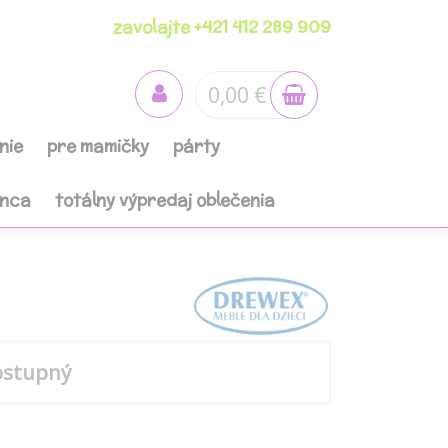
zavolajte +421 412 289 909
0,00 €
nie
pre mamičky
párty
anca
totálny výpredaj oblečenia
ostupný