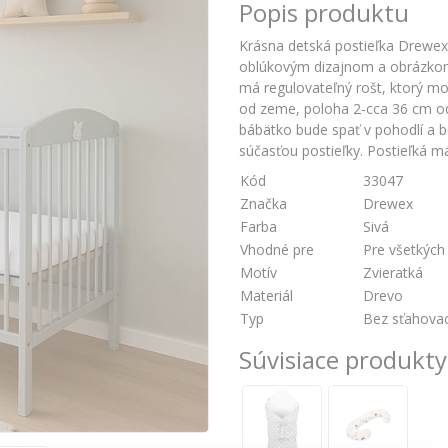
Popis produktu
Krásna detská postieľka Drewex 
oblúkovým dizajnom a obrázkom l
má regulovateľný rošt, ktorý mo
od zeme, poloha 2-cca 36 cm o
bábätko bude spať v pohodlí a 
súčasťou postieľky. Postieľká má
Kód
33047
Značka
Drewex
Farba
Sivá
Vhodné pre
Pre všetkých
Motív
Zvieratká
Materiál
Drevo
Typ
Bez sťahovac
Súvisiace produkty