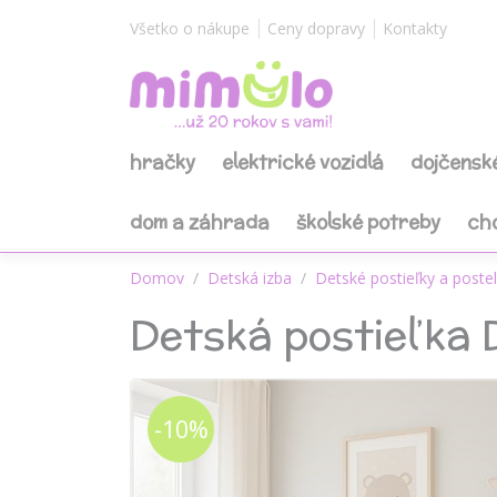
Všetko o nákupe
Ceny dopravy
Kontakty
hračky
elektrické vozidlá
dojčensk
dom a záhrada
školské potreby
ch
Domov
Detská izba
Detské postieľky a poste
Detská postieľka D
-10%