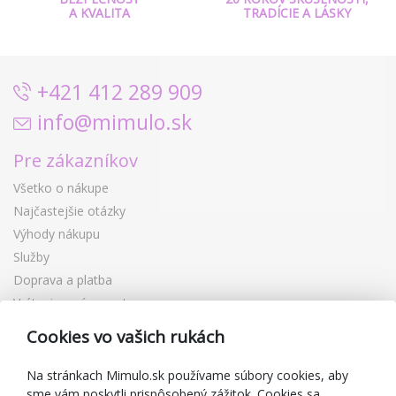
A KVALITA
TRADÍCIE A LÁSKY
+421 412 289 909
info@mimulo.sk
Pre zákazníkov
Všetko o nákupe
Najčastejšie otázky
Výhody nákupu
Služby
Doprava a platba
Vrátenie a výmena tovaru
Reklamácia
Cookies vo vašich rukách
Darčekové poukážky
Zľavové kupóny
Na stránkach Mimulo.sk používame súbory cookies, aby
sme vám poskytli prispôsobený zážitok. Cookies sa
Blog