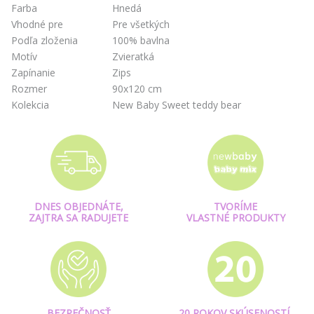
Farba
Hnedá
Vhodné pre
Pre všetkých
Podľa zloženia
100% bavlna
Motív
Zvieratká
Zapínanie
Zips
Rozmer
90x120 cm
Kolekcia
New Baby Sweet teddy bear
DNES OBJEDNÁTE,
TVORÍME
ZAJTRA SA RADUJETE
VLASTNÉ PRODUKTY
BEZPEČNOSŤ
20 ROKOV SKÚSENOSTÍ,