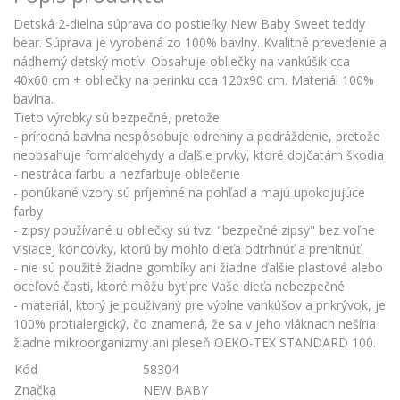
Detská 2-dielna súprava do postieľky New Baby Sweet teddy
bear. Súprava je vyrobená zo 100% bavlny. Kvalitné prevedenie a
nádherný detský motív. Obsahuje obliečky na vankúšik cca
40x60 cm + obliečky na perinku cca 120x90 cm. Materiál 100%
bavlna.
Tieto výrobky sú bezpečné, pretože:
- prírodná bavlna nespôsobuje odreniny a podráždenie, pretože
neobsahuje formaldehydy a ďalšie prvky, ktoré dojčatám škodia
- nestráca farbu a nezfarbuje oblečenie
- ponúkané vzory sú príjemné na pohľad a majú upokojujúce
farby
- zipsy používané u obliečky sú tvz. "bezpečné zipsy" bez voľne
visiacej koncovky, ktorú by mohlo dieťa odtrhnúť a prehltnúť
- nie sú použité žiadne gombíky ani žiadne ďalšie plastové alebo
oceľové časti, ktoré môžu byť pre Vaše dieťa nebezpečné
- materiál, ktorý je používaný pre výplne vankúšov a prikrývok, je
100% protialergický, čo znamená, že sa v jeho vláknach nešíria
žiadne mikroorganizmy ani pleseň OEKO-TEX STANDARD 100.
Kód
58304
Značka
NEW BABY