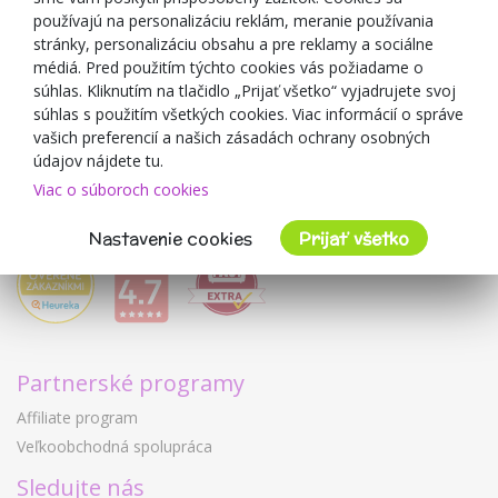
používajú na personalizáciu reklám, meranie používania
O predajcovi
stránky, personalizáciu obsahu a pre reklamy a sociálne
médiá. Pred použitím týchto cookies vás požiadame o
Mimulo.sk
súhlas. Kliknutím na tlačidlo „Prijať všetko“ vyjadrujete svoj
Obchodné podmienky
súhlas s použitím všetkých cookies. Viac informácií o správe
vašich preferencií a našich zásadách ochrany osobných
Ochrana osobných údajov GDPR
údajov nájdete tu.
Kontakty
Viac o súboroch cookies
Spolupracujeme
Hodnotenie zákazníkov
Nastavenie cookies
Prijať všetko
Partnerské programy
Affiliate program
Veľkoobchodná spolupráca
Sledujte nás