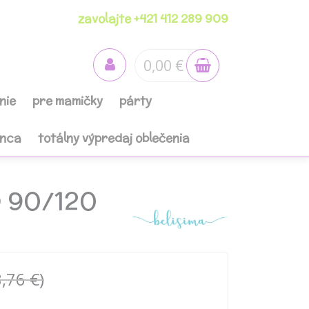
zavolajte +421 412 289 909
0,00 €
nie
pre mamičky
párty
anca
totálny výpredaj oblečenia
D 90/120
,76 €)