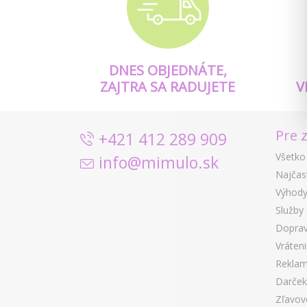
DNES OBJEDNÁTE,
ZAJTRA SA RADUJETE
V
Pre 
+421 412 289 909
Všetko
info@mimulo.sk
Najčas
Výhody
Služby
Doprav
Vráten
Reklam
Darček
Zľavov