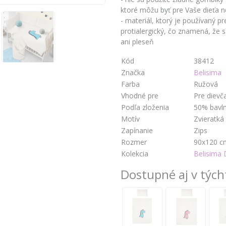
ktoré môžu byť pre Vaše dieťa 
- materiál, ktorý je používaný p
protialergický, čo znamená, že 
ani pleseň
Kód
38412
Značka
Belisima
Farba
Ružová
Vhodné pre
Pre dievč
Podľa zloženia
50% bavln
Motív
Zvieratká
Zapínanie
Zips
Rozmer
90x120 c
Kolekcia
Belisima 
Dostupné aj v tých