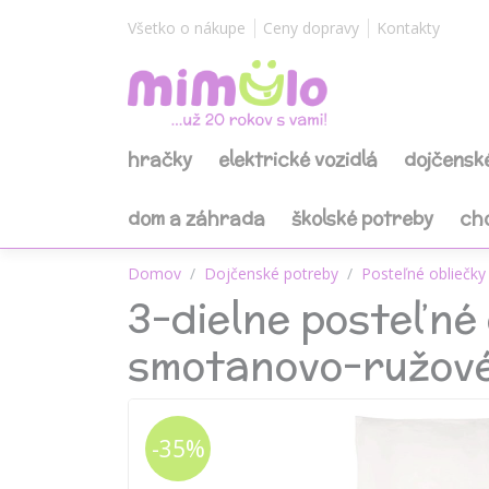
Všetko o nákupe
Ceny dopravy
Kontakty
hračky
elektrické vozidlá
dojčensk
dom a záhrada
školské potreby
ch
Domov
Dojčenské potreby
Posteľné obliečky 
3-dielne posteľné
smotanovo-ružov
-35%