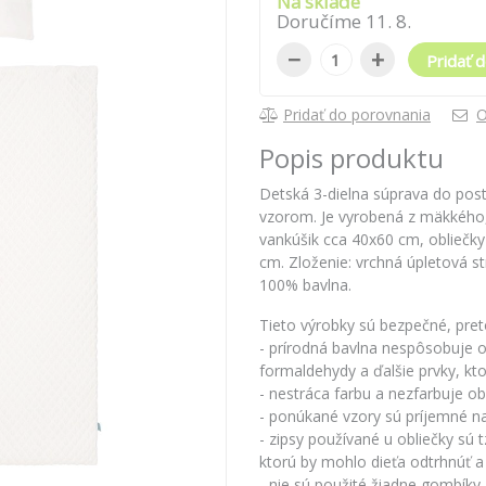
Na sklade
Doručíme
11
.
8
.
−
+
Pridať d
Pridať do porovnania
O
Popis produktu
Detská 3-dielna súprava do pos
vzorom. Je vyrobená z mäkkého,
vankúšik cca 40x60 cm, obliečk
cm. Zloženie: vrchná úpletová s
100% bavlna.
Tieto výrobky sú bezpečné, pret
- prírodná bavlna nespôsobuje 
formaldehydy a ďalšie prvky, kt
- nestráca farbu a nezfarbuje ob
- ponúkané vzory sú príjemné n
- zipsy používané u obliečky sú 
ktorú by mohlo dieťa odtrhnúť a
- nie sú použité žiadne gombíky 