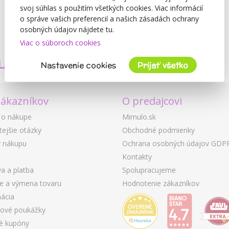
svoj súhlas s použitím všetkých cookies. Viac informácií
o správe vašich preferencií a našich zásadách ochrany
osobných údajov nájdete tu.
Viac o súboroch cookies
TVORÍME
BEZPEČNOSŤ
LASTNÉ PRODUKTY
A KVALITA
Nastavenie cookies
Prijať všetko
zákazníkov
O predajcovi
 o nákupe
Mimulo.sk
tejšie otázky
Obchodné podmienky
 nákupu
Ochrana osobných údajov GDP
Kontakty
a a platba
Spolupracujeme
ie a výmena tovaru
Hodnotenie zákazníkov
ácia
ové poukážky
é kupóny