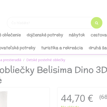
é oblečenie
dojčenské potreby
nábytok
cestova
ovateľské potreby
turistika a rekreácia
druhá š
a prestieradlá
Detské posteľné obliečky
 obliečky Belisima Dino 3
é
44,70 €
(68