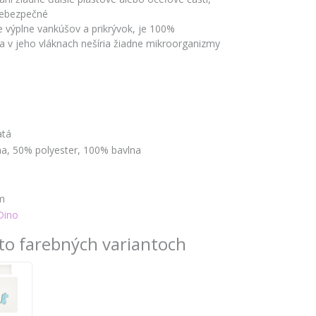
nebezpečné
re výplne vankúšov a prikrývok, je 100%
sa v jeho vláknach nešíria žiadne mikroorganizmy
atá
a, 50% polyester, 100% bavlna
m
Dino
to farebných variantoch