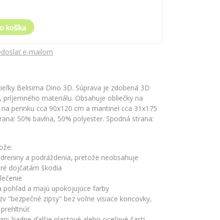
o košíka
doslať e-mailom
tieľky Belisima Dino 3D. Súprava je zdobená 3D
 príjemného materiálu. Obsahuje obliečky na
y na perinku cca 90x120 cm a mantinel cca 31x175
trana: 50% bavlna, 50% polyester. Spodná strana:
ože:
odreniny a podráždenia, pretože neobsahuje
oré dojčatám škodia
lečenie
a pohľad a majú upokojujúce farby
tzv "bezpečné zipsy" bez voľne visiace koncovky,
 prehltnúť
ani žiadne ďalšie plastové alebo oceľové časti,