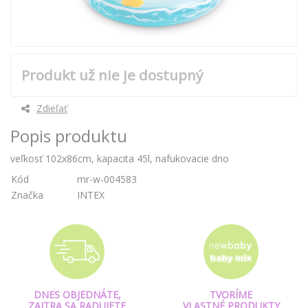
Produkt už nie je dostupný
Zdieľať
Popis produktu
veľkosť 102x86cm, kapacita 45l, nafukovacie dno
Kód
mr-w-004583
Značka
INTEX
DNES OBJEDNÁTE,
TVORÍME
ZAJTRA SA RADUJETE
VLASTNÉ PRODUKTY