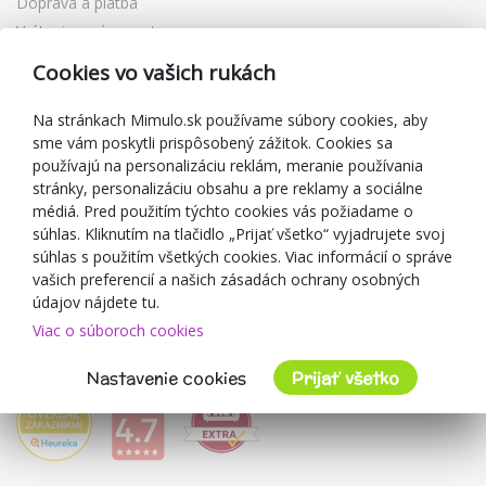
Doprava a platba
Vrátenie a výmena tovaru
Reklamácia
Cookies vo vašich rukách
Darčekové poukážky
Zľavové kupóny
Na stránkach Mimulo.sk používame súbory cookies, aby
sme vám poskytli prispôsobený zážitok. Cookies sa
Blog
používajú na personalizáciu reklám, meranie používania
O predajcovi
stránky, personalizáciu obsahu a pre reklamy a sociálne
médiá. Pred použitím týchto cookies vás požiadame o
Mimulo.sk
súhlas. Kliknutím na tlačidlo „Prijať všetko“ vyjadrujete svoj
Obchodné podmienky
súhlas s použitím všetkých cookies. Viac informácií o správe
vašich preferencií a našich zásadách ochrany osobných
Ochrana osobných údajov GDPR
údajov nájdete tu.
Kontakty
Viac o súboroch cookies
Spolupracujeme
Hodnotenie zákazníkov
Nastavenie cookies
Prijať všetko