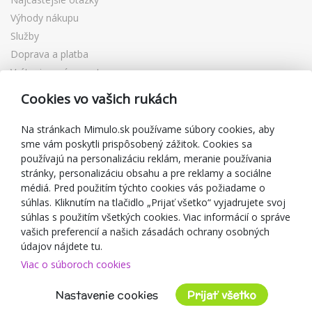
Výhody nákupu
Služby
Doprava a platba
Vrátenie a výmena tovaru
Reklamácia
Cookies vo vašich rukách
Darčekové poukážky
Zľavové kupóny
Na stránkach Mimulo.sk používame súbory cookies, aby
sme vám poskytli prispôsobený zážitok. Cookies sa
Blog
používajú na personalizáciu reklám, meranie používania
O predajcovi
stránky, personalizáciu obsahu a pre reklamy a sociálne
médiá. Pred použitím týchto cookies vás požiadame o
Mimulo.sk
súhlas. Kliknutím na tlačidlo „Prijať všetko“ vyjadrujete svoj
Obchodné podmienky
súhlas s použitím všetkých cookies. Viac informácií o správe
vašich preferencií a našich zásadách ochrany osobných
Ochrana osobných údajov GDPR
údajov nájdete tu.
Kontakty
Viac o súboroch cookies
Spolupracujeme
Hodnotenie zákazníkov
Nastavenie cookies
Prijať všetko