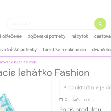
é oblečenie
dojčenské potreby
nábytok
cestova
ovateľské potreby
turistika a rekreácia
druhá š
kovacie ležadlá k vode
cie lehátko Fashion
Produkt už nie je d
Odoslať e-mailom
Popis produktu