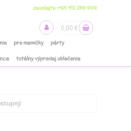
zavolajte +421 412 289 909
0,00 €
nie
pre mamičky
párty
anca
totálny výpredaj oblečenia
ostupný