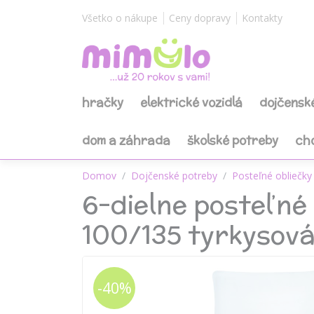
Všetko o nákupe
Ceny dopravy
Kontakty
hračky
elektrické vozidlá
dojčensk
dom a záhrada
školské potreby
ch
Domov
Dojčenské potreby
Posteľné obliečky 
6-dielne posteľné 
100/135 tyrkysov
-40%