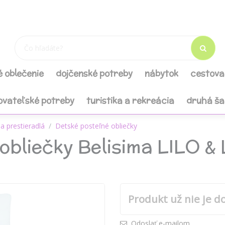
é oblečenie
dojčenské potreby
nábytok
cestova
ovateľské potreby
turistika a rekreácia
druhá š
a prestieradlá
Detské posteľné obliečky
obliečky Belisima LILO &
á
Produkt už nie je d
Odoslať e-mailom