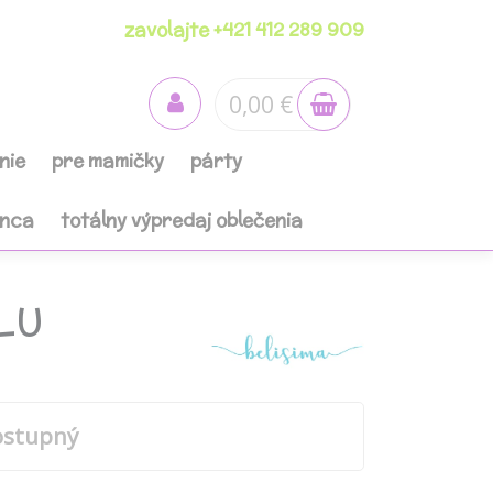
zavolajte +421 412 289 909
0,00 €
nie
pre mamičky
párty
anca
totálny výpredaj oblečenia
 LU
ostupný