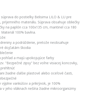
 súprava do postieľky Belisima LILO & LU pre
, príjemného materiálu. Súprava obsahuje obliečky
ečky na paplón cca 100x135 cm, mantinel cca 180
 Materiál 100% bavlna.
ože:
odreniny a podráždenie, pretože neobsahuje
oré dojčatám škodia
oblečenie
a pohľad a majú upokojujúce farby
tzv. "Bezpečné zipsy" bez voľne visiacej koncovky,
 prehltnúť
ani žiadne ďalšie plastové alebo oceľové časti,
nebezpečné
re výplne vankúšov a prikrývok, je 100%
sa v jeho vláknach nešíria žiadne mikroorganizmy