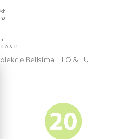
á
ých
lna
cm
LILO & LU
kolekcie Belisima LILO & LU