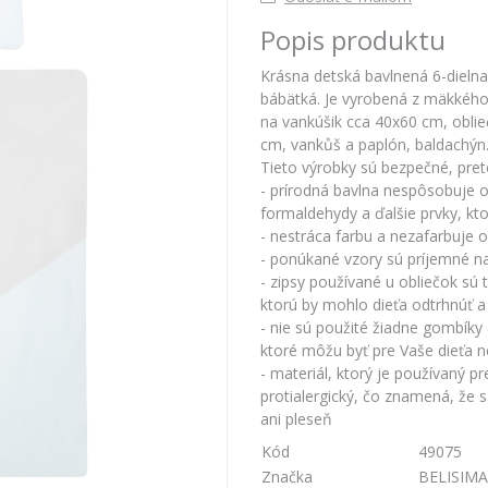
Popis produktu
Krásna detská bavlnená 6-dielna
bábätká. Je vyrobená z mäkkého
na vankúšik cca 40x60 cm, obli
cm, vankůš a paplón, baldachýn.
Tieto výrobky sú bezpečné, pret
- prírodná bavlna nespôsobuje 
formaldehydy a ďalšie prvky, kt
- nestráca farbu a nezafarbuje 
- ponúkané vzory sú príjemné n
- zipsy používané u obliečok sú 
ktorú by mohlo dieťa odtrhnúť a
- nie sú použité žiadne gombíky 
ktoré môžu byť pre Vaše dieťa 
- materiál, ktorý je používaný p
protialergický, čo znamená, že 
ani pleseň
Kód
49075
Značka
BELISIMA