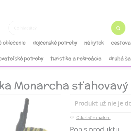
é oblečenie
dojčenské potreby
nábytok
cestova
ovateľské potreby
turistika a rekreácia
druhá š
nka Monarcha sťahovavý 
Produkt už nie je d
Odoslať e-mailom
Popis produktu