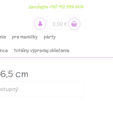
zavolajte +421 412 289 909
0,00 €
nie
pre mamičky
párty
anca
totálny výpredaj oblečenia
6,5 cm
ostupný