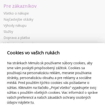
Pre zákazníkov
Všetko o nákupe
Najčastejšie otázky
Výhody nákupu
Služby
Doprava a platba
Vrátenie a výmena tovaru
Reklamácia
Cookies vo vašich rukách
Darčekové poukážky
Zľavové kupóny
Na stránkach Mimulo.sk používame súbory cookies, aby
sme vám poskytli prispôsobený zážitok. Cookies sa
Blog
používajú na personalizáciu reklám, meranie používania
O predajcovi
stránky, personalizáciu obsahu a pre reklamy a sociálne
médiá. Pred použitím týchto cookies vás požiadame o
Mimulo.sk
súhlas. Kliknutím na tlačidlo „Prijať všetko“ vyjadrujete svoj
Obchodné podmienky
súhlas s použitím všetkých cookies. Viac informácií o správe
vašich preferencií a našich zásadách ochrany osobných
Ochrana osobných údajov GDPR
údajov nájdete tu.
Kontakty