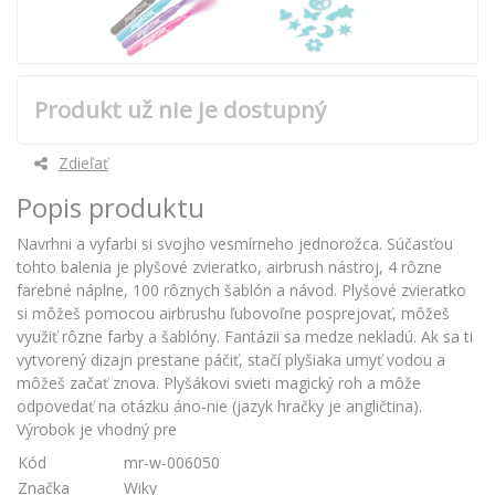
Produkt už nie je dostupný
Zdieľať
Popis produktu
Navrhni a vyfarbi si svojho vesmírneho jednorožca. Súčasťou
tohto balenia je plyšové zvieratko, airbrush nástroj, 4 rôzne
farebné náplne, 100 rôznych šablón a návod. Plyšové zvieratko
si môžeš pomocou airbrushu ľubovoľne posprejovať, môžeš
využiť rôzne farby a šablóny. Fantázii sa medze nekladú. Ak sa ti
vytvorený dizajn prestane páčiť, stačí plyšiaka umyť vodou a
môžeš začať znova. Plyšákovi svieti magický roh a môže
odpovedať na otázku áno-nie (jazyk hračky je angličtina).
Výrobok je vhodný pre
Kód
mr-w-006050
Značka
Wiky