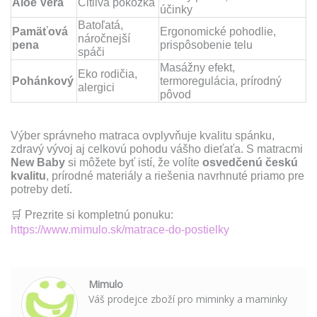
Aloe Vera
Citlivá pokožka
účinky
Batoľatá,
Pamäťová
Ergonomické pohodlie,
náročnejší
pena
prispôsobenie telu
spáči
Masážny efekt,
Eko rodičia,
Pohánkový
termoregulácia, prírodný
alergici
pôvod
Výber správneho matraca ovplyvňuje kvalitu spánku,
zdravý vývoj aj celkovú pohodu vášho dieťaťa. S matracmi
New Baby
si môžete byť istí, že volíte
osvedčenú českú
kvalitu
, prírodné materiály a riešenia navrhnuté priamo pre
potreby detí.
🛒
Prezrite si kompletnú ponuku:
https://www.mimulo.sk/matrace-do-postielky
Mimulo
Váš prodejce zboží pro miminky a maminky