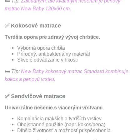
🛏
Tip:
Základným, ale kvalitným riešením je penový
matrac New Baby 120x60 cm.
✅
Kokosové matrace
Tvrdšia opora pre zdravý vývoj chrbtice.
Výborná opora chrbta
Prírodný, antibakteriálny materiál
Skvelé odvádzanie vlhkosti
🛏
Tip:
New Baby kokosový matrac Standard kombinuje
kokos a penovú vrstvu.
✅
Sendvičové matrace
Univerzálne riešenie s viacerými vrstvami.
Kombinácia mäkších a tvrdších vrstiev
Obojstranné použitie (napr. kokos/pena)
Dlhšia životnosť a možnosť prispôsobenia