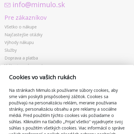
info@mimulo.sk
Pre zákazníkov
Všetko o nákupe
Najčastejšie otázky
Výhody nákupu
Služby
Doprava a platba
Vrátenie a výmena tovaru
Reklamácia
Cookies vo vašich rukách
Darčekové poukážky
Zľavové kupóny
Na stránkach Mimulo.sk používame súbory cookies, aby
sme vám poskytli prispôsobený zážitok. Cookies sa
Blog
používajú na personalizáciu reklám, meranie používania
O predajcovi
stránky, personalizáciu obsahu a pre reklamy a sociálne
médiá. Pred použitím týchto cookies vás požiadame o
Mimulo.sk
súhlas. Kliknutím na tlačidlo „Prijať všetko“ vyjadrujete svoj
Obchodné podmienky
súhlas s použitím všetkých cookies. Viac informácií o správe