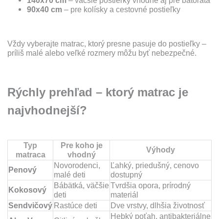
140x70 cm
– väčšie postieľky vhodné aj pre batoľatá
90x40 cm
– pre kolísky a cestovné postieľky
Vždy vyberajte matrac, ktorý presne pasuje do postieľky –
príliš malé alebo veľké rozmery môžu byť nebezpečné.
Rýchly prehľad – ktorý matrac je
najvhodnejší?
Typ
Pre koho je
Výhody
matraca
vhodný
Novorodenci,
Ľahký, priedušný, cenovo
Penový
malé deti
dostupný
Bábätká, väčšie
Tvrdšia opora, prírodný
Kokosový
deti
materiál
Sendvičový
Rastúce deti
Dve vrstvy, dlhšia životnosť
Hebký poťah, antibakteriálne