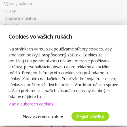
Výhody nákupu
Služby
Doprava a platba
Vrátenie a výmena tovaru
Reklamácia
Cookies vo vašich rukách
Darčekové poukážky
Zľavové kupóny
Na stránkach Mimulo.sk používame súbory cookies, aby
sme vám poskytli prispôsobený zážitok. Cookies sa
Blog
používajú na personalizáciu reklám, meranie používania
O predajcovi
stránky, personalizáciu obsahu a pre reklamy a sociálne
médiá. Pred použitím týchto cookies vás požiadame o
Mimulo.sk
súhlas. Kliknutím na tlačidlo „Prijať všetko“ vyjadrujete svoj
Obchodné podmienky
súhlas s použitím všetkých cookies. Viac informácií o správe
vašich preferencií a našich zásadách ochrany osobných
Ochrana osobných údajov GDPR
údajov nájdete tu.
Kontakty
Viac o súboroch cookies
Spolupracujeme
Hodnotenie zákazníkov
Nastavenie cookies
Prijať všetko