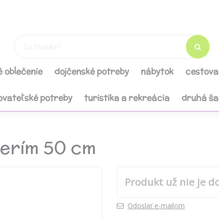
é oblečenie
dojčenské potreby
nábytok
cestova
ovateľské potreby
turistika a rekreácia
druhá š
perím 50 cm
Produkt už nie je d
Odoslať e-mailom