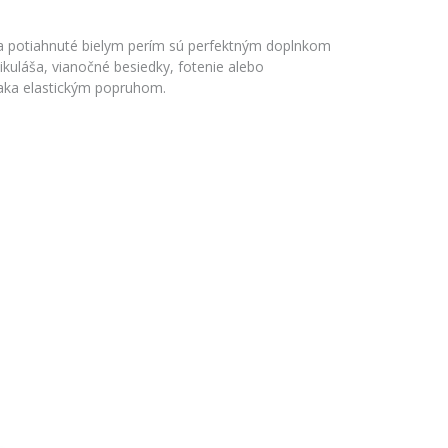
dla potiahnuté bielym perím sú perfektným doplnkom
ikuláša, vianočné besiedky, fotenie alebo
aka elastickým popruhom.