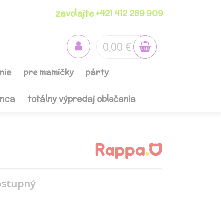
zavolajte +421 412 289 909
0,00 €
nie
pre mamičky
párty
anca
totálny výpredaj oblečenia
ostupný