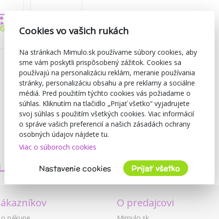
Cookies vo vašich rukách
Na stránkach Mimulo.sk používame súbory cookies, aby
sme vám poskytli prispôsobený zážitok. Cookies sa
používajú na personalizáciu reklám, meranie používania
stránky, personalizáciu obsahu a pre reklamy a sociálne
médiá. Pred použitím týchto cookies vás požiadame o
súhlas. Kliknutím na tlačidlo „Prijať všetko“ vyjadrujete
svoj súhlas s použitím všetkých cookies. Viac informácií
o správe vašich preferencií a našich zásadách ochrany
osobných údajov nájdete tu.
Viac o súboroch cookies
TVORÍME
BEZPEČNOSŤ
LASTNÉ PRODUKTY
A KVALITA
Nastavenie cookies
Prijať všetko
zákazníkov
O predajcovi
 o nákupe
Mimulo.sk